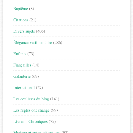
Baptême
(8)
Citations
(21)
Divers sujets
(406)
Élégance vestimentaire
(286)
Enfants
(73)
Fiançailles
(14)
Galanterie
(69)
International
(27)
Les coulisses du blog
(141)
Les règles ont changé
(99)
Livres – Chroniques
(75)
Mariage et autres réceptions
(93)