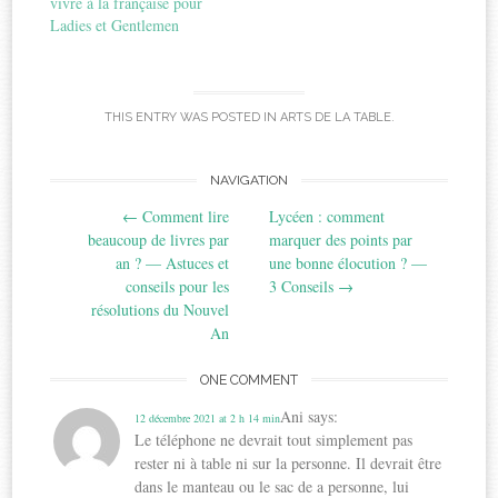
vivre à la française pour
Ladies et Gentlemen
THIS ENTRY WAS POSTED IN
ARTS DE LA TABLE
.
Post
NAVIGATION
←
Comment lire
Lycéen : comment
navigation
beaucoup de livres par
marquer des points par
an ? — Astuces et
une bonne élocution ? —
conseils pour les
3 Conseils
→
résolutions du Nouvel
An
ONE COMMENT
Ani
says:
12 décembre 2021 at 2 h 14 min
Le téléphone ne devrait tout simplement pas
rester ni à table ni sur la personne. Il devrait être
dans le manteau ou le sac de a personne, lui