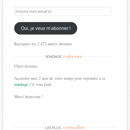
J'inscris
mon
email
ici
Oui, je veux m'abonner !
Rejoignez les 2 472 autres abonnés
express
SONDAGE
Chers lecteurs,
Accordez-moi 2 min de votre temps pour répondre à ce
sondage
s’il vous plaît.
Merci beaucoup !
consultés
LES PLUS