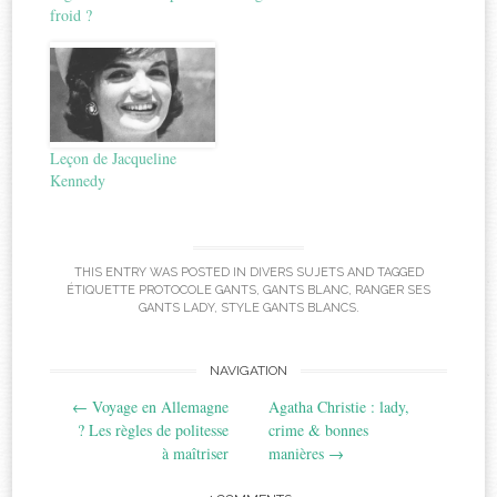
froid ?
Leçon de Jacqueline
Kennedy
THIS ENTRY WAS POSTED IN
DIVERS SUJETS
AND TAGGED
ÉTIQUETTE PROTOCOLE GANTS
,
GANTS BLANC
,
RANGER SES
GANTS LADY
,
STYLE GANTS BLANCS
.
Post
NAVIGATION
←
Voyage en Allemagne
Agatha Christie : lady,
navigation
? Les règles de politesse
crime & bonnes
à maîtriser
manières
→