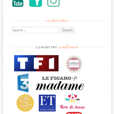
rechercher
Search
for:
confiance
ILS M’ONT FAIT