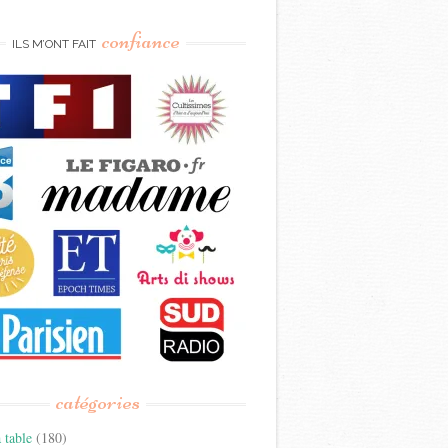
confiance
ILS M’ONT FAIT
catégories
 table
(180)