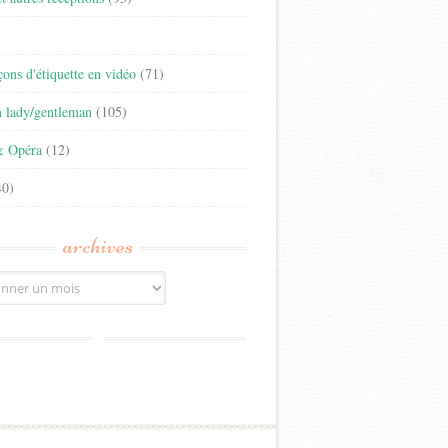
)
eçons d'étiquette en vidéo
(71)
n lady/gentleman
(105)
& Opéra
(12)
0)
archives