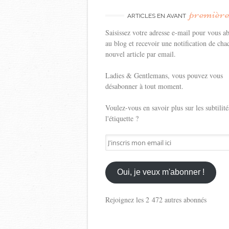
premièr
ARTICLES EN AVANT
Saisissez votre adresse e-mail pour vous a
au blog et recevoir une notification de cha
nouvel article par email.
Ladies & Gentlemans, vous pouvez vous
désabonner à tout moment.
Voulez-vous en savoir plus sur les subtilité
l'étiquette ?
J'inscris
mon
email
ici
Oui, je veux m'abonner !
Rejoignez les 2 472 autres abonnés