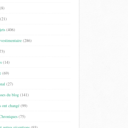
(8)
(21)
jets
(406)
vestimentaire
(286)
73)
es
(14)
e
(69)
onal
(27)
sses du blog
(141)
s ont changé
(99)
 Chroniques
(75)
t autres réceptions
(93)