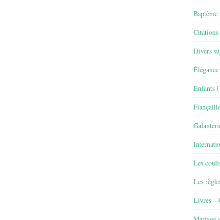
Baptême
Citations
Divers su
Élégance 
Enfants
(
Fiançaill
Galanteri
Internati
Les couli
Les règle
Livres –
Mariage e