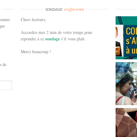
e
express
SONDAGE
bonner
Chers lecteurs,
que
Accordez-moi 2 min de votre temps pour
sondage
répondre à ce
s’il vous plaît.
Merci beaucoup !
s de