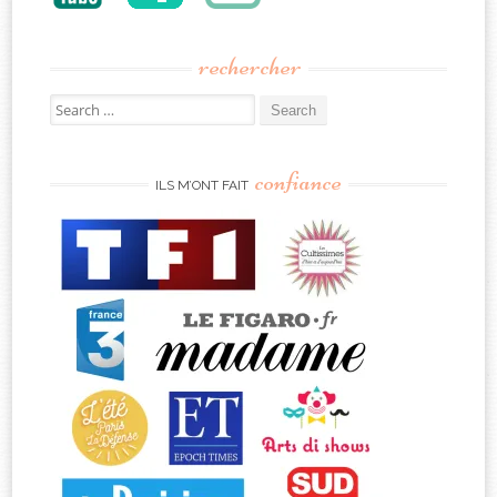
rechercher
Search
for:
confiance
ILS M’ONT FAIT