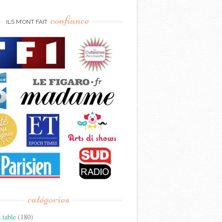
confiance
ILS M’ONT FAIT
catégories
 table
(180)