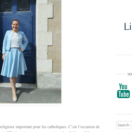
YO
Search
igieux important pour les catholiques. C’est l’occasion de
for: