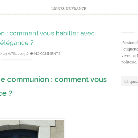
to
content
LIGNES DE FRANCE
 : comment vous habiller avec
élégance ?
Passionné
l'étiquett
//
23 AVRIL 2023
//
NO COMMENTS
vivre, et 
politesse.
ère communion : comment vous
Cliquez
ce ?