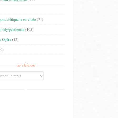
)
eçons d'étiquette en vidéo
(71)
n lady/gentleman
(105)
& Opéra
(12)
0)
archives