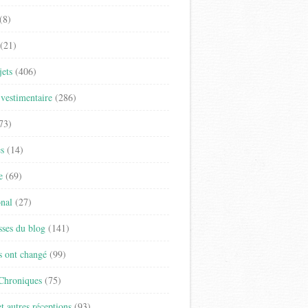
(8)
(21)
jets
(406)
vestimentaire
(286)
73)
es
(14)
e
(69)
onal
(27)
sses du blog
(141)
s ont changé
(99)
 Chroniques
(75)
t autres réceptions
(93)