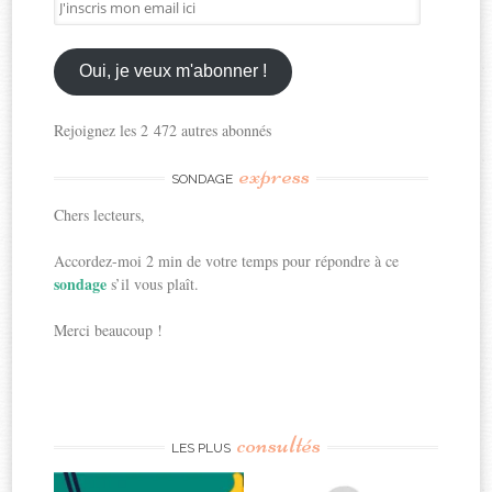
J'inscris
mon
email
ici
Oui, je veux m'abonner !
Rejoignez les 2 472 autres abonnés
express
SONDAGE
Chers lecteurs,
Accordez-moi 2 min de votre temps pour répondre à ce
sondage
s’il vous plaît.
Merci beaucoup !
consultés
LES PLUS