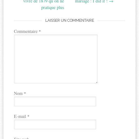
navigation
vivre de 1879 qu’on ne
mariage : I did it !
→
pratique plus
LAISSER UN COMMENTAIRE
Commentaire
*
Nom
*
E-mail
*