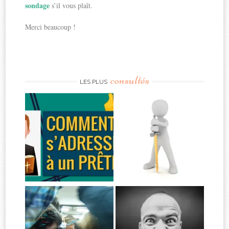
sondage
s’il vous plaît.
Merci beaucoup !
consultés
LES PLUS