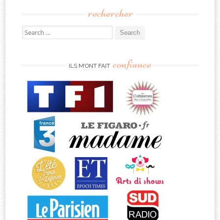
rechercher
Search
for:
confiance
ILS M’ONT FAIT