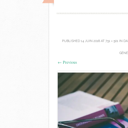
PUBLISHED
14 JUIN 2018
AT
751 × 501
IN
DA
GÉNÉR
←
Previous