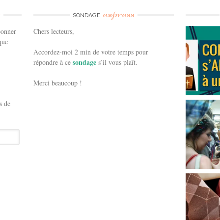
e
express
SONDAGE
bonner
Chers lecteurs,
que
Accordez-moi 2 min de votre temps pour
sondage
répondre à ce
s’il vous plaît.
Merci beaucoup !
s de