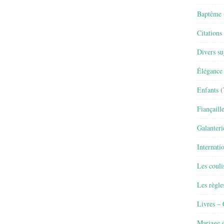
Baptême
Citations
Divers su
Élégance 
Enfants
(
Fiançaill
Galanteri
Internati
Les couli
Les règle
Livres –
Mariage e