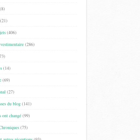
(8)
(21)
jets
(406)
vestimentaire
(286)
73)
es
(14)
e
(69)
onal
(27)
sses du blog
(141)
s ont changé
(99)
 Chroniques
(75)
t autres réceptions
(93)