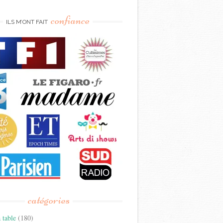
confiance
ILS M’ONT FAIT
catégories
 table
(180)