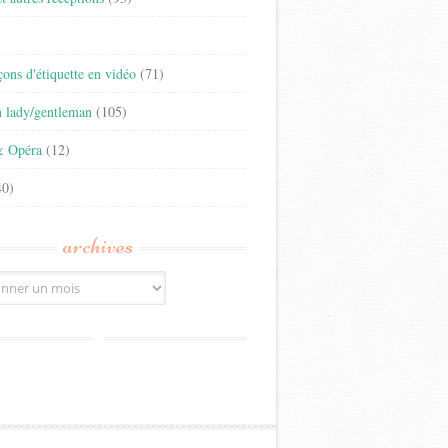
)
eçons d'étiquette en vidéo
(71)
n lady/gentleman
(105)
& Opéra
(12)
0)
archives