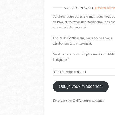
premièr
ARTICLES EN AVANT
Saisissez votre adresse e-mail pour vous a
au blog et recevoir une notification de cha
nouvel article par email.
Ladies & Gentlemans, vous pouvez vous
désabonner à tout moment.
Voulez-vous en savoir plus sur les subtilité
l'étiquette ?
J'inscris
mon
email
ici
Oui, je veux m'abonner !
Rejoignez les 2 472 autres abonnés