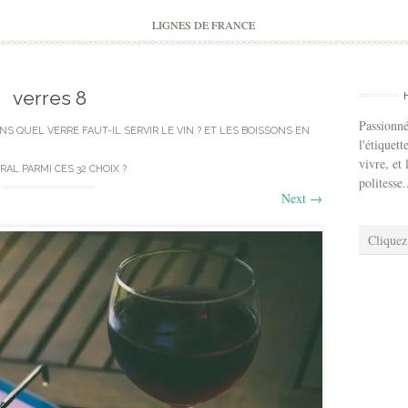
to
content
LIGNES DE FRANCE
verres 8
Passionné
NS QUEL VERRE FAUT-IL SERVIR LE VIN ? ET LES BOISSONS EN
l'étiquett
vivre, et 
AL PARMI CES 32 CHOIX ?
politesse.
Next
→
Cliquez