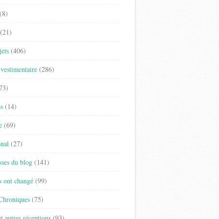
(8)
(21)
jets
(406)
vestimentaire
(286)
73)
es
(14)
e
(69)
onal
(27)
sses du blog
(141)
s ont changé
(99)
 Chroniques
(75)
t autres réceptions
(93)