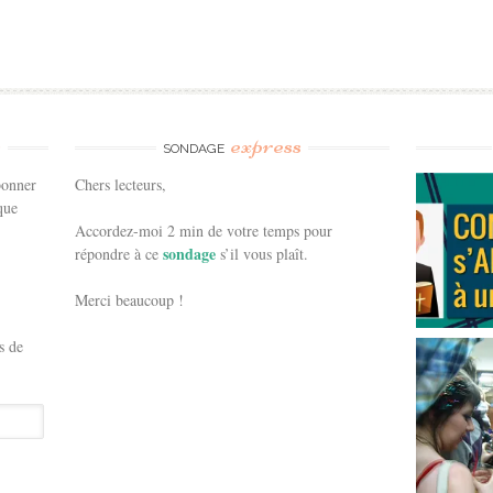
e
express
SONDAGE
bonner
Chers lecteurs,
que
Accordez-moi 2 min de votre temps pour
sondage
répondre à ce
s’il vous plaît.
Merci beaucoup !
s de