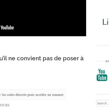
u’il ne convient pas de poser à
YO
 les codes discrets pour accéder au sommet
Search
=7JOURS
for: