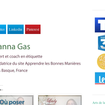
tter
Linkedin
Pinterest
n :
Arts de la