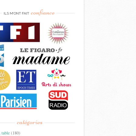
confiance
ILS M’ONT FAIT
catégories
 table
(180)