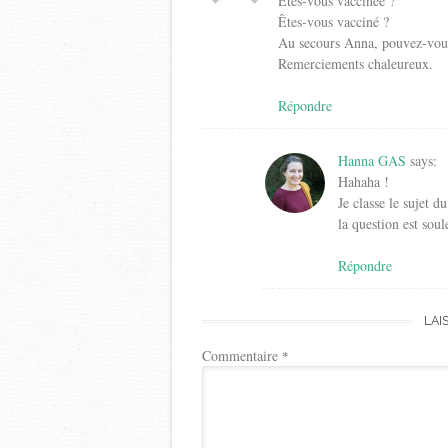
Êtes-vous vaccinée ?
Êtes-vous vacciné ?
Au secours Anna, pouvez-vou
Remerciements chaleureux.
Répondre
Hanna GAS
says:
Hahaha !
Je classe le sujet d
la question est so
Répondre
LAI
Commentaire
*