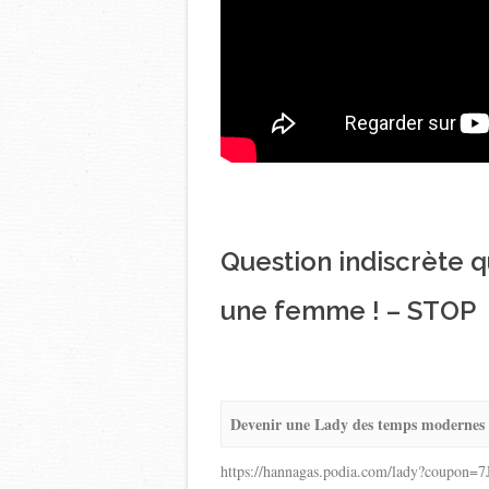
Question indiscrète q
une femme ! – STOP
Devenir une Lady des temps modernes :
https://hannagas.podia.com/lady?coupon