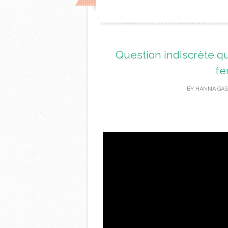
Question indiscrète qu
fe
BY
HANNA GAS