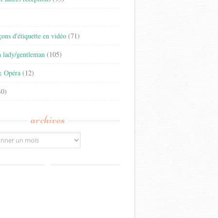
)
eçons d'étiquette en vidéo
(71)
n lady/gentleman
(105)
& Opéra
(12)
0)
archives