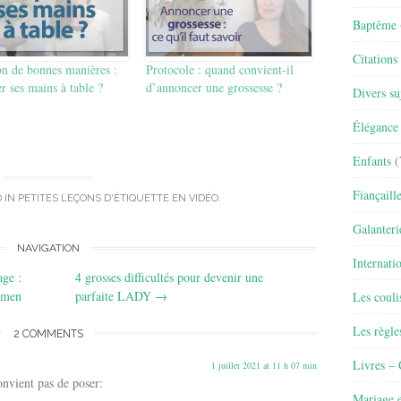
Baptême
Citations
on de bonnes manières :
Protocole : quand convient-il
r ses mains à table ?
d’annoncer une grossesse ?
Divers su
Élégance 
Enfants
(
Fiançaill
 IN
PETITES LEÇONS D'ÉTIQUETTE EN VIDÉO
.
Galanteri
NAVIGATION
Internati
age :
4 grosses difficultés pour devenir une
lemen
parfaite LADY
→
Les couli
Les règle
2 COMMENTS
Livres –
1 juillet 2021 at 11 h 07 min
onvient pas de poser:
Mariage e