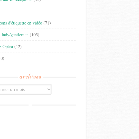
)
eçons d'étiquette en vidéo
(71)
n lady/gentleman
(105)
& Opéra
(12)
0)
archives