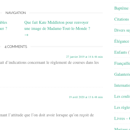
Baptême
NAVIGATION
Citations
ables
Que fait Kate Middleton pour renvoyer
ner ?
une image de Madame-Tout-le-Monde ?
Divers su
→
Élégance 
4 COMMENTS
Enfants
(
27 janvier 2019 at 14 h 46 min
sait d’indications concernant le règlement de courses dans les
Fiançaill
Galanteri
Internati
Les couli
19 avril 2020 at 13 h 48 min
Les règle
nant l’attitude que l’on doit avoir lorsque qu’on reçoit de
Livres –
Mariage e