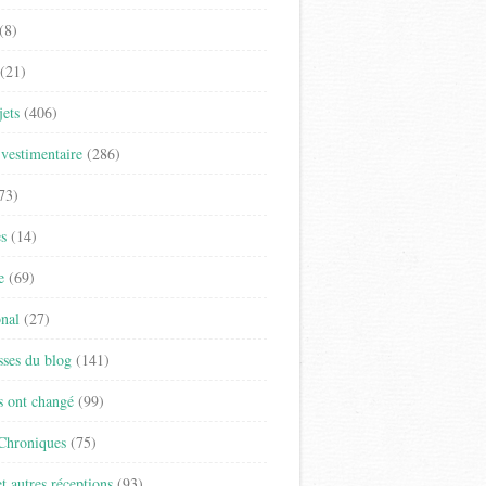
(8)
(21)
jets
(406)
vestimentaire
(286)
73)
es
(14)
e
(69)
onal
(27)
sses du blog
(141)
s ont changé
(99)
 Chroniques
(75)
t autres réceptions
(93)