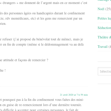
s « étrangers » me donnent de l’argent mais en ce moment c’est
Noël
(25
près des personnes âgées ou handicapées durant le confinement
Petites l
cie, rdv memédicaux, etc) et les gens me remercient par un
rien.
Séductio
Théâtre 
refuser (j’ai proposé du bénévolat tout de même), mais je
fuser en fin de compte (même si le dédommagement va au delà
Travail
(4
 attitude et façons de remercier ?
Archives
he !
21 avril 2020 at 7 h 59 min
et pourquoi pas à la fin du confinement vous faites des mini-
n en guise de re-remerciement lors d’une dernière tournée.
rès difficile à accepter pour certaines personnes, le fait de