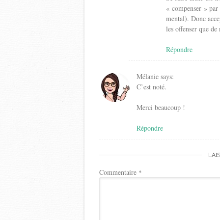
« compenser » par d
mental). Donc accept
les offenser que de 
Répondre
Mélanie
says:
C’est noté.
Merci beaucoup !
Répondre
LAI
Commentaire
*