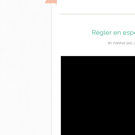
Régler en espè
BY
HANNA GAS
/