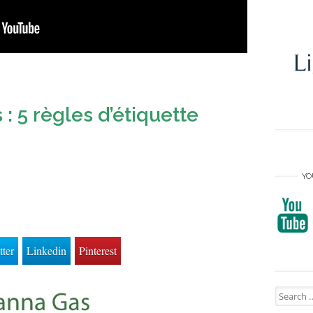
: 5 règles d’étiquette
YO
tter
Linkedin
Pinterest
Search
for: