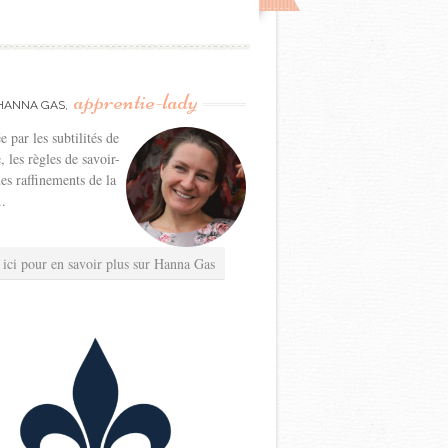
apprentie-lady
HANNA GAS,
e par les subtilités de
e, les règles de savoir-
les raffinements de la
..
 ici pour en savoir plus sur Hanna Gas