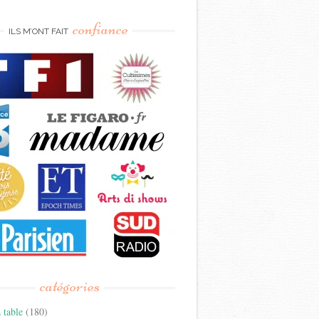
confiance
ILS M’ONT FAIT
catégories
 table
(180)