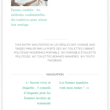
Epouse comblée : les
méthodes confidentielles
des tradwives pour réussir
leur mariage
THIS ENTRY WAS POSTED IN
LES RÈGLES ONT CHANGÉ
AND
TAGGED
PARLER PAR LA PORTE DES WC TOILETTES CABINET
,
POLITESSE MODERNES PORTABLE
,
WC PORTABLE ÉTIQUETTE
POLITESSE
,
WC TOILETTES BONNES MANIÈRES
,
WV TEXTO
FACEBOOK
.
Post
NAVIGATION
←
Savoir-vivre et
Les bonnes manières
navigation
étiquette : 3 conseils
vont nous ruiner !
→
d’étiquette pour les
femmes invitées au
restaurant