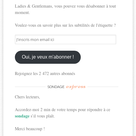
Ladies & Gentlemans, vous pouvez vous désabonner à tout
moment.
Voulez-vous en savoir plus sur les subtilités de l'étiquette ?
J'inscris
mon
email
ici
Oui, je veux m'abonner !
Rejoignez les 2 472 autres abonnés
express
SONDAGE
Chers lecteurs,
Accordez-moi 2 min de votre temps pour répondre à ce
sondage
s’il vous plaît.
Merci beaucoup !