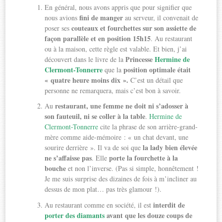
En général, nous avons appris que pour signifier que
fini de manger
nous avions
au serveur, il convenait de
couteaux et fourchettes sur son assiette de
poser ses
façon parallèle et en position 15h15
. Au restaurant
ou à la maison, cette règle est valable. Et bien, j’ai
Princesse
Hermine de
découvert dans le livre de la
Clermont-Tonnerre
position optimale était
que la
« quatre heure moins dix ».
C’est un détail que
personne ne remarquera, mais c’est bon à savoir.
restaurant, une femme ne doit ni s’adosser à
Au
son fauteuil, ni se coller à la table
.
Hermine de
Clermont-Tonnerre
cite la phrase de son arrière-grand-
mère comme aide-mémoire : « un chat devant, une
la lady bien élevée
sourire derrière ». Il va de soi que
ne s’affaisse pas
porte la fourchette à la
. Elle
bouche
et non l’inverse. (Pas si simple, honnêtement !
Je me suis surprise des dizaines de fois à m’incliner au
dessus de mon plat… pas très glamour !).
interdit de
Au restaurant comme en société, il est
porter des diamants
avant que les douze coups de