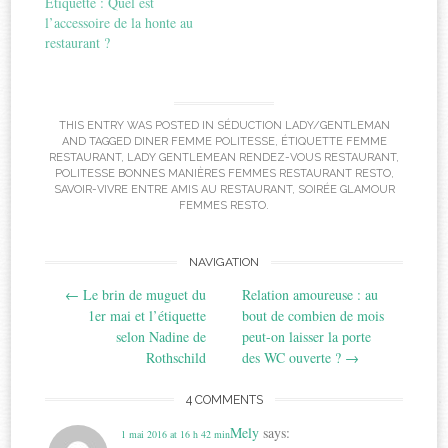
Etiquette : Quel est
l’accessoire de la honte au
restaurant ?
THIS ENTRY WAS POSTED IN
SÉDUCTION LADY/GENTLEMAN
AND TAGGED
DINER FEMME POLITESSE
,
ÉTIQUETTE FEMME
RESTAURANT
,
LADY GENTLEMEAN RENDEZ-VOUS RESTAURANT
,
POLITESSE BONNES MANIÈRES FEMMES RESTAURANT RESTO
,
SAVOIR-VIVRE ENTRE AMIS AU RESTAURANT
,
SOIRÉE GLAMOUR
FEMMES RESTO
.
Post
NAVIGATION
←
Le brin de muguet du
Relation amoureuse : au
navigation
1er mai et l’étiquette
bout de combien de mois
selon Nadine de
peut-on laisser la porte
Rothschild
des WC ouverte ?
→
4 COMMENTS
Mely
says:
1 mai 2016 at 16 h 42 min