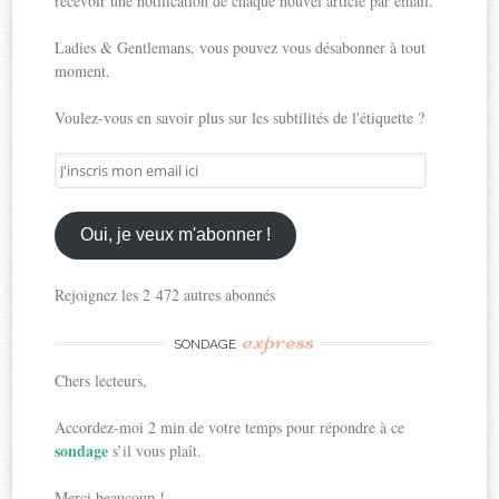
recevoir une notification de chaque nouvel article par email.
Ladies & Gentlemans, vous pouvez vous désabonner à tout
moment.
Voulez-vous en savoir plus sur les subtilités de l'étiquette ?
J'inscris
mon
email
ici
Oui, je veux m'abonner !
Rejoignez les 2 472 autres abonnés
express
SONDAGE
Chers lecteurs,
Accordez-moi 2 min de votre temps pour répondre à ce
sondage
s’il vous plaît.
Merci beaucoup !