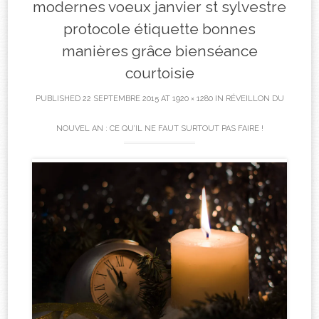
modernes voeux janvier st sylvestre
protocole étiquette bonnes
manières grâce bienséance
courtoisie
PUBLISHED
22 SEPTEMBRE 2015
AT
1920 × 1280
IN
RÉVEILLON DU
NOUVEL AN : CE QU’IL NE FAUT SURTOUT PAS FAIRE !