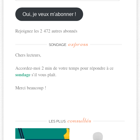
mon
email
ici
Oui, je veux m'abonner !
Rejoignez les 2 472 autres abonnés
express
SONDAGE
Chers lecteurs,
Accordez-moi 2 min de votre temps pour répondre à ce
sondage
s’il vous plaît.
Merci beaucoup !
consultés
LES PLUS