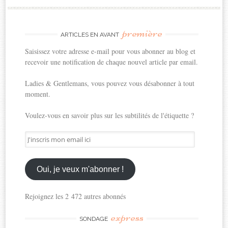
première
ARTICLES EN AVANT
Saisissez votre adresse e-mail pour vous abonner au blog et
recevoir une notification de chaque nouvel article par email.
Ladies & Gentlemans, vous pouvez vous désabonner à tout
moment.
Voulez-vous en savoir plus sur les subtilités de l'étiquette ?
J'inscris
mon
email
ici
Oui, je veux m'abonner !
Rejoignez les 2 472 autres abonnés
express
SONDAGE