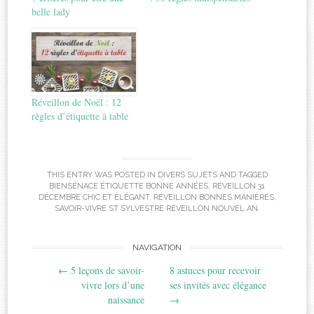
belle lady
Réveillon de Noël : 12
règles d’étiquette à table
THIS ENTRY WAS POSTED IN
DIVERS SUJETS
AND TAGGED
BIENSÉNACE ÉTIQUETTE BONNE ANNÉES
,
RÉVEILLON 31
DÉCEMBRE CHIC ET ÉLÉGANT
,
RÉVEILLON BONNES MANIÈRES
,
SAVOIR-VIVRE ST SYLVESTRE RÉVEILLON NOUVEL AN
.
Post
NAVIGATION
←
5 leçons de savoir-
8 astuces pour recevoir
navigation
vivre lors d’une
ses invités avec élégance
naissance
→