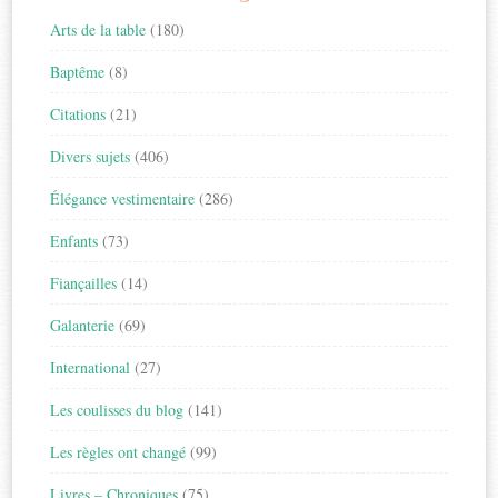
Arts de la table
(180)
Baptême
(8)
Citations
(21)
Divers sujets
(406)
Élégance vestimentaire
(286)
Enfants
(73)
Fiançailles
(14)
Galanterie
(69)
International
(27)
Les coulisses du blog
(141)
Les règles ont changé
(99)
Livres – Chroniques
(75)