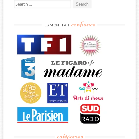
Search
for:
confiance
ILS M’ONT FAIT
catégories