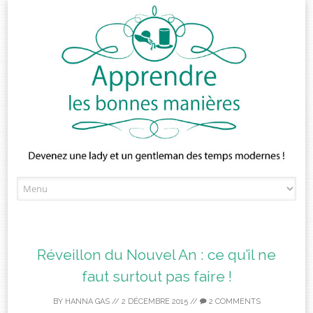
Skip
to
content
Réveillon du Nouvel An : ce qu’il ne
faut surtout pas faire !
BY
HANNA GAS
//
2 DÉCEMBRE 2015
//
2 COMMENTS