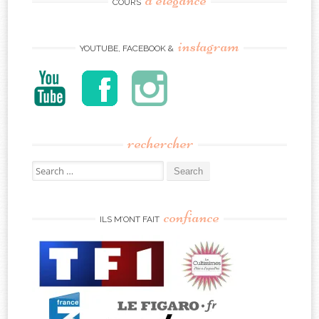
COURS
instagram
YOUTUBE, FACEBOOK &
rechercher
Search
for:
confiance
ILS M’ONT FAIT