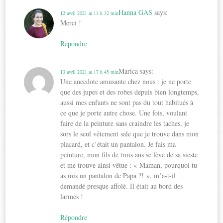
Hanna GAS
says:
12 avril 2021 at 13 h 32 min
Merci !
Répondre
Marica
says:
13 avril 2021 at 17 h 45 min
Une anecdote amusante chez nous : je ne porte
que des jupes et des robes depuis bien longtemps,
aussi mes enfants ne sont pas du tout habitués à
ce que je porte autre chose. Une fois, voulant
faire de la peinture sans craindre les taches, je
sors le seul vêtement sale que je trouve dans mon
placard, et c’était un pantalon. Je fais ma
peinture, mon fils de trois ans se lève de sa sieste
et me trouve ainsi vêtue : « Maman, pourquoi tu
as mis un pantalon de Papa ?! », m’a-t-il
demandé presque affolé. Il était au bord des
larmes !
Répondre