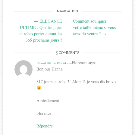
Post
NAVIGATION
←
ELEGANCE
Comment souligner
navigation
ULTIME : Quelles jupes
votre taille même si vous
et robes porter durant les
avez du ventre ?
→
365 prochains jours ?
5 COMMENTS
Florence
says:
10 avril 2021 at 19 h 44 min
Bonjour Hanna,
817 jours en robe!!! Alors là je vous dis bravo
Amicalement
Florence
Répondre