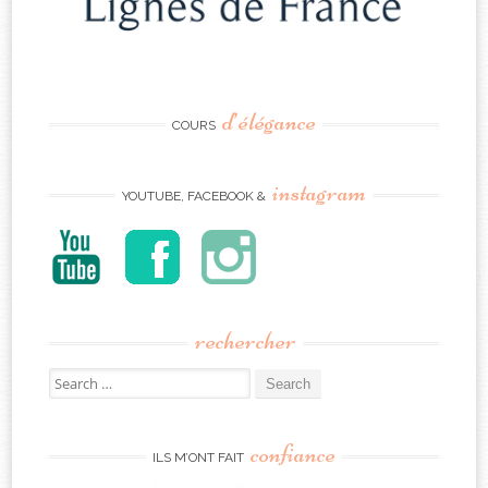
d’élégance
COURS
instagram
YOUTUBE, FACEBOOK &
rechercher
Search
for:
confiance
ILS M’ONT FAIT