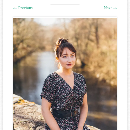
←
Previous
Next
→