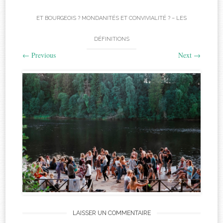
ET BOURGEOIS ? MONDANITÉS ET CONVIVIALITÉ ? – LES
DÉFINITIONS
←
Previous
Next
→
LAISSER UN COMMENTAIRE