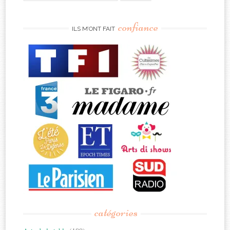
for:
confiance
ILS M’ONT FAIT
catégories