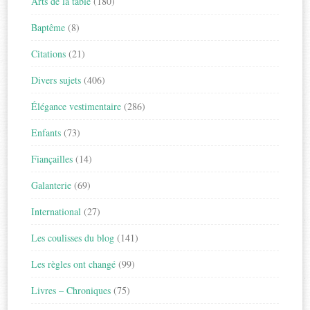
Arts de la table
(180)
Baptême
(8)
Citations
(21)
Divers sujets
(406)
Élégance vestimentaire
(286)
Enfants
(73)
Fiançailles
(14)
Galanterie
(69)
International
(27)
Les coulisses du blog
(141)
Les règles ont changé
(99)
Livres – Chroniques
(75)