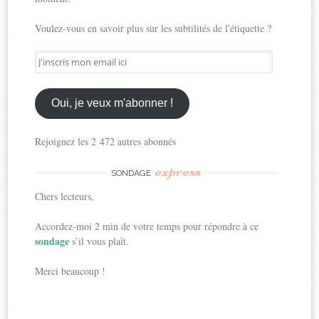
Voulez-vous en savoir plus sur les subtilités de l'étiquette ?
J'inscris
mon
email
ici
Oui, je veux m'abonner !
Rejoignez les 2 472 autres abonnés
express
SONDAGE
Chers lecteurs,
Accordez-moi 2 min de votre temps pour répondre à ce
sondage
s’il vous plaît.
Merci beaucoup !