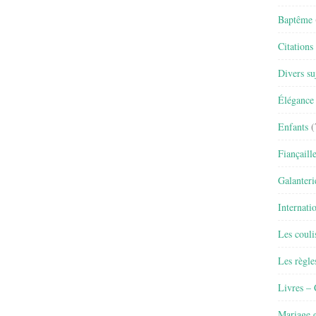
Baptême
Citations
Divers su
Élégance 
Enfants
(
Fiançaill
Galanteri
Internati
Les couli
Les règle
Livres –
Mariage e