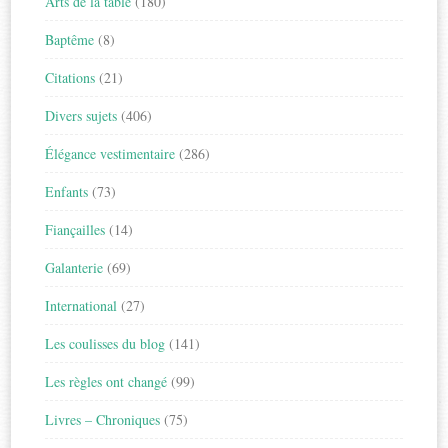
Arts de la table
(180)
Baptême
(8)
Citations
(21)
Divers sujets
(406)
Élégance vestimentaire
(286)
Enfants
(73)
Fiançailles
(14)
Galanterie
(69)
International
(27)
Les coulisses du blog
(141)
Les règles ont changé
(99)
Livres – Chroniques
(75)