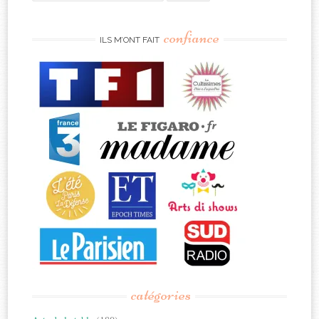
for:
confiance
ILS M’ONT FAIT
catégories