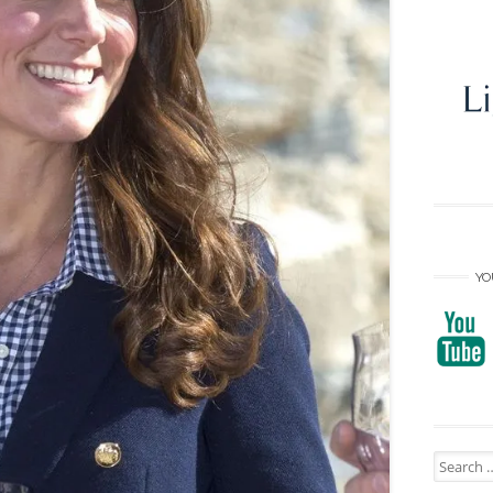
YO
Search
for: