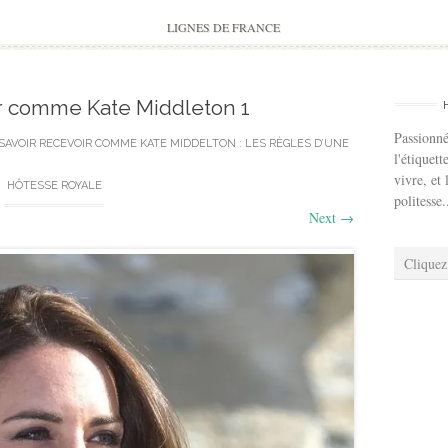
to
content
LIGNES DE FRANCE
ir comme Kate Middleton 1
Passionné
SAVOIR RECEVOIR COMME KATE MIDDELTON : LES RÈGLES D’UNE
l'étiquett
vivre, et 
HÔTESSE ROYALE
politesse.
Next
→
Cliquez