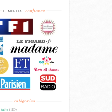
confiance
ILS M’ONT FAIT
catégories
 table
(180)