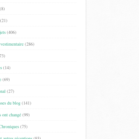
(8)
(21)
jets
(406)
vestimentaire
(286)
73)
es
(14)
e
(69)
onal
(27)
sses du blog
(141)
s ont changé
(99)
 Chroniques
(75)
t autres réceptions
(93)