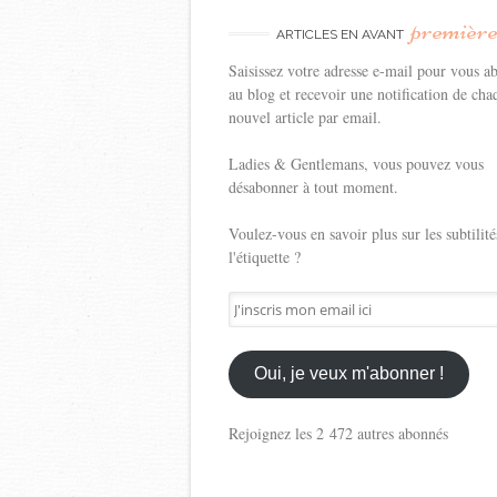
premièr
ARTICLES EN AVANT
Saisissez votre adresse e-mail pour vous a
au blog et recevoir une notification de cha
nouvel article par email.
Ladies & Gentlemans, vous pouvez vous
désabonner à tout moment.
Voulez-vous en savoir plus sur les subtilité
l'étiquette ?
J'inscris
mon
email
ici
Oui, je veux m'abonner !
Rejoignez les 2 472 autres abonnés