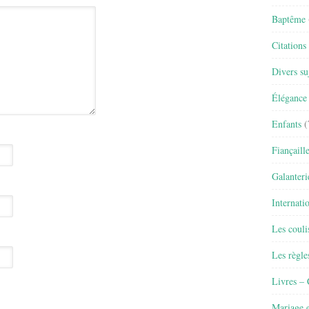
Baptême
Citations
Divers su
Élégance 
Enfants
(
Fiançaill
Galanteri
Internati
Les couli
Les règle
Livres –
Mariage e