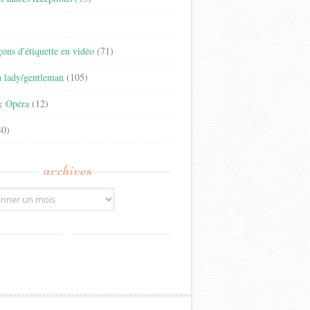
)
eçons d'étiquette en vidéo
(71)
n lady/gentleman
(105)
& Opéra
(12)
0)
archives