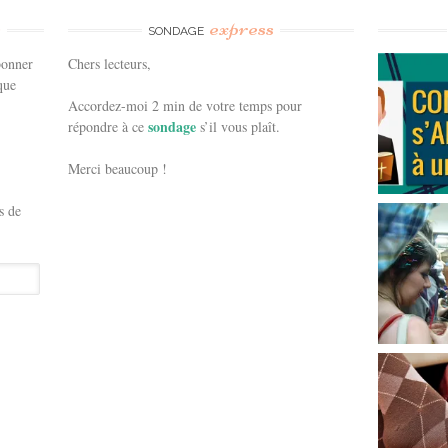
e
express
SONDAGE
bonner
Chers lecteurs,
que
Accordez-moi 2 min de votre temps pour
sondage
répondre à ce
s’il vous plaît.
Merci beaucoup !
s de