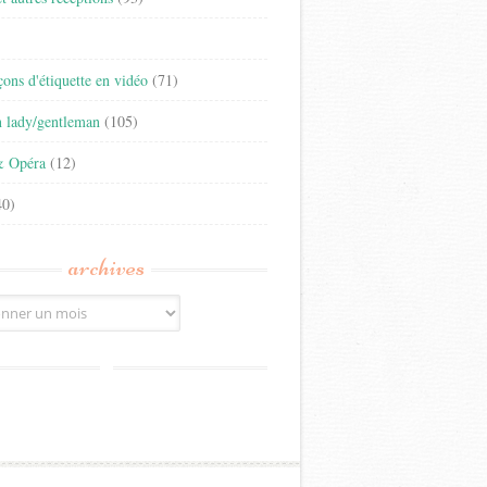
)
eçons d'étiquette en vidéo
(71)
n lady/gentleman
(105)
& Opéra
(12)
0)
archives