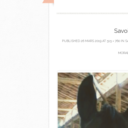
Savoi
PUBLISHED
26 MARS 2019
AT
515 × 760
IN
S
MORAE