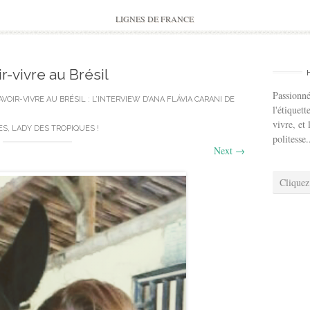
to
content
LIGNES DE FRANCE
r-vivre au Brésil
Passionné
AVOIR-VIVRE AU BRÉSIL : L’INTERVIEW D’ANA FLÁVIA CARANI DE
l'étiquett
vivre, et 
S, LADY DES TROPIQUES !
politesse.
Next
→
Cliquez