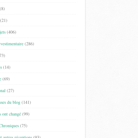
(8)
(21)
jets
(406)
vestimentaire
(286)
73)
es
(14)
e
(69)
onal
(27)
sses du blog
(141)
s ont changé
(99)
 Chroniques
(75)
t autres réceptions
(93)