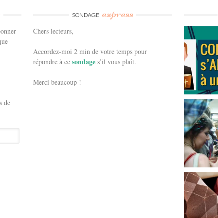
e
express
SONDAGE
bonner
Chers lecteurs,
que
Accordez-moi 2 min de votre temps pour
sondage
répondre à ce
s’il vous plaît.
Merci beaucoup !
s de