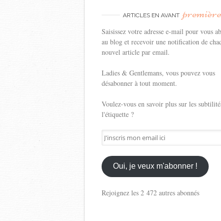
premièr
ARTICLES EN AVANT
Saisissez votre adresse e-mail pour vous a
au blog et recevoir une notification de cha
nouvel article par email.
Ladies & Gentlemans, vous pouvez vous
désabonner à tout moment.
Voulez-vous en savoir plus sur les subtilité
l'étiquette ?
J'inscris
mon
email
ici
Oui, je veux m'abonner !
Rejoignez les 2 472 autres abonnés