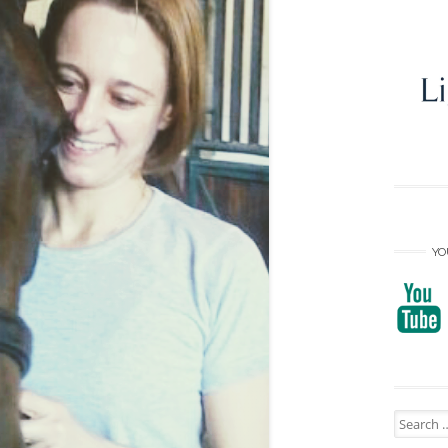
YO
Search
for: