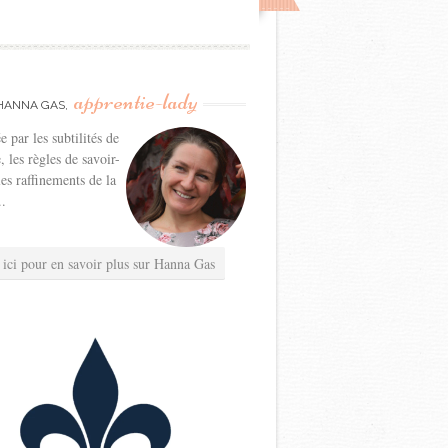
apprentie-lady
HANNA GAS,
e par les subtilités de
e, les règles de savoir-
les raffinements de la
..
 ici pour en savoir plus sur Hanna Gas