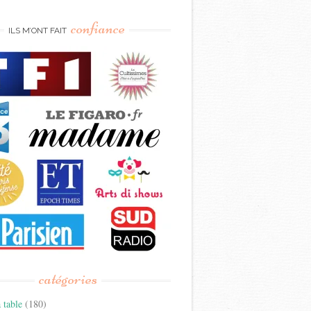
confiance
ILS M’ONT FAIT
catégories
 table
(180)