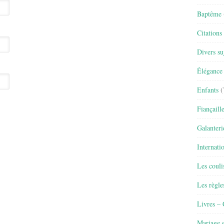
Baptême
Citations
Divers su
Élégance 
Enfants
(
Fiançaill
Galanteri
Internati
Les couli
Les règle
Livres –
Mariage e