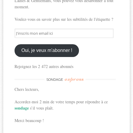
Ladies & Gentlemans, vous pouvez vous désabonner à tout
moment.
Voulez-vous en savoir plus sur les subtilités de l'étiquette ?
J'inscris
mon
email
ici
Oui, je veux m'abonner !
Rejoignez les 2 472 autres abonnés
express
SONDAGE
Chers lecteurs,
Accordez-moi 2 min de votre temps pour répondre à ce
sondage
s’il vous plaît.
Merci beaucoup !