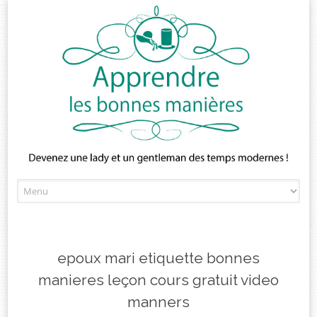
Skip
to
content
epoux mari etiquette bonnes
manieres leçon cours gratuit video
manners