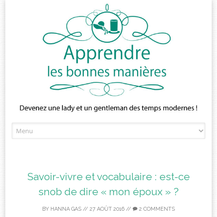
Skip
to
content
Savoir-vivre et vocabulaire : est-ce
snob de dire « mon époux » ?
BY
HANNA GAS
//
27 AOÛT 2016
//
2 COMMENTS