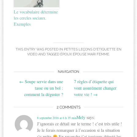
Le vocabulaire détermine
les cercles sociaux.
Exemples
THIS ENTRY WAS POSTED IN
PETITES LEÇONS D'ÉTIQUETTE EN
VIDÉO
AND TAGGED
ÉPOUX ÉPOUSE MARI FEMME
.
Post
NAVIGATION
←
Soupe servie dans une
7 règles d’étiquette qui
navigation
tasse ou un bol :
vont assurément changer
comment la déguster ?
votre vie !
→
2 COMMENTS
Mely
says:
8 septembre 2016 at 6 h 35 min
J’ignorais ce détail sur le terme ! c’est très utile !
Je le ferais remarquer à l’occasion si la situation
s’y prête
En revanche j’ai toujours détesté les