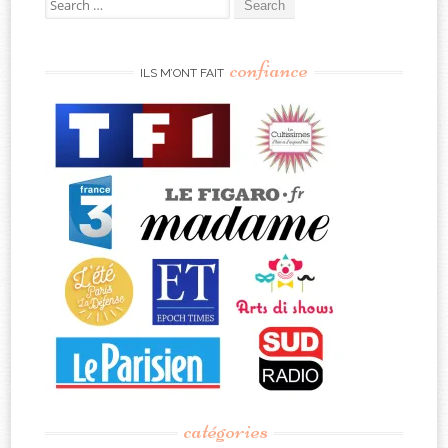
for:
confiance
ILS M’ONT FAIT
catégories