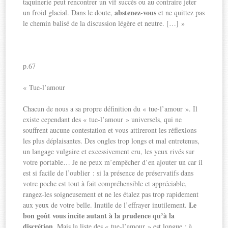
taquinerie peut rencontrer un vif succès ou au contraire jeter
abstenez-vous
un froid glacial. Dans le doute,
et ne quittez pas
le chemin balisé de la discussion légère et neutre. […] »
p.67
« Tue-l’amour
Chacun de nous a sa propre définition du « tue-l’amour ». Il
existe cependant des « tue-l’amour » universels, qui ne
souffrent aucune contestation et vous attireront les réflexions
les plus déplaisantes. Des ongles trop longs et mal entretenus,
un langage vulgaire et excessivement cru, les yeux rivés sur
votre portable… Je ne peux m’empêcher d’en ajouter un car il
est si facile de l’oublier : si la présence de préservatifs dans
votre poche est tout à fait compréhensible et appréciable,
rangez-les soigneusement et ne les étalez pas trop rapidement
Le
aux yeux de votre belle. Inutile de l’effrayer inutilement.
bon goût vous incite autant à la prudence qu’à la
discrétion
. Mais la liste des « tue-l’amour » est longue ; à