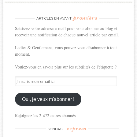
première
ARTICLES EN AVANT
Saisissez votre adresse e-mail pour vous abonner au blog et
recevoir une notification de chaque nouvel article par email.
Ladies & Gentlemans, vous pouvez vous désabonner à tout
moment.
Voulez-vous en savoir plus sur les subtilités de l'étiquette ?
J'inscris
mon
email
ici
Oui, je veux m'abonner !
Rejoignez les 2 472 autres abonnés
express
SONDAGE