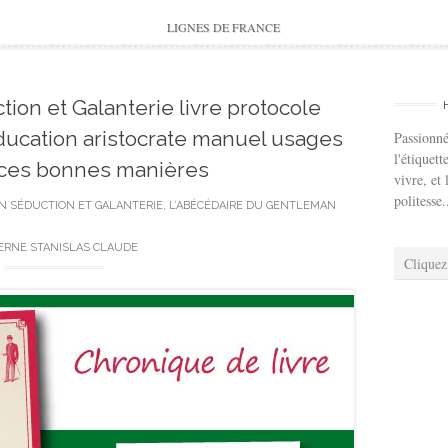
to
content
LIGNES DE FRANCE
tion et Galanterie livre protocole
éducation aristocrate manuel usages
Passionné
l'étiquett
ces bonnes manières
vivre, et 
politesse.
IN
SÉDUCTION ET GALANTERIE, L’ABÉCÉDAIRE DU GENTLEMAN
RNE STANISLAS CLAUDE
Cliquez