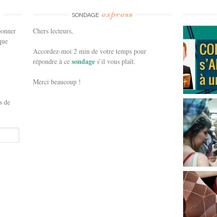
e
express
SONDAGE
bonner
Chers lecteurs,
que
Accordez-moi 2 min de votre temps pour
sondage
répondre à ce
s’il vous plaît.
Merci beaucoup !
s de