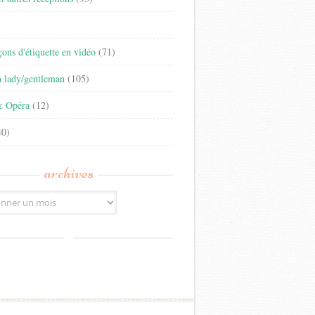
)
eçons d'étiquette en vidéo
(71)
n lady/gentleman
(105)
& Opéra
(12)
0)
archives