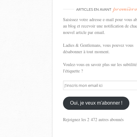
premièr
ARTICLES EN AVANT
Saisissez votre adresse e-mail pour vous a
au blog et recevoir une notification de cha
nouvel article par email.
Ladies & Gentlemans, vous pouvez vous
désabonner à tout moment.
Voulez-vous en savoir plus sur les subtilité
l'étiquette ?
J'inscris
mon
email
ici
Oui, je veux m'abonner !
Rejoignez les 2 472 autres abonnés