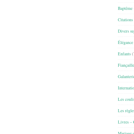
Baptême
Citations
Divers su
Élégance 
Enfants
(
Fiançaill
Galanteri
Internati
Les couli
Les règle
Livres –
Mariage e