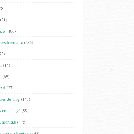
(8)
(21)
jets
(406)
vestimentaire
(286)
73)
es
(14)
e
(69)
onal
(27)
sses du blog
(141)
s ont changé
(99)
 Chroniques
(75)
t autres réceptions
(93)