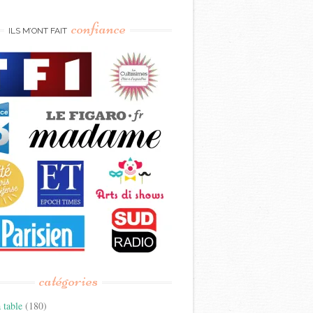
confiance
ILS M’ONT FAIT
catégories
 table
(180)