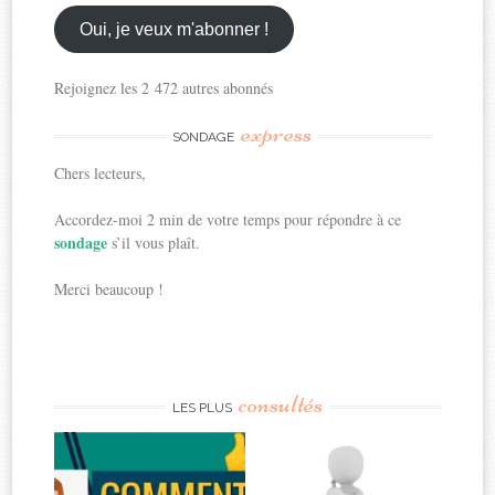
email
ici
Oui, je veux m'abonner !
Rejoignez les 2 472 autres abonnés
express
SONDAGE
Chers lecteurs,
Accordez-moi 2 min de votre temps pour répondre à ce
sondage
s’il vous plaît.
Merci beaucoup !
consultés
LES PLUS