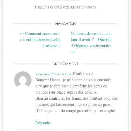
THIS ENTRY WAS POSTED IN
ENFANTS
.
Post
NAVIGATION
←
Comment annoncer à
Combien de sacs à main
navigation
vos enfants une nouvelle
faut-il avoir ? – Question
grossesse ?
d’élégance vestimentaire
→
ONE COMMENT
Emiliz
says:
5 septembre 2020 at 7 h 31 min
Bonjour Hanna, je m’étonne de vous entendre
dire que le féminisme empêche les pères de
prendre leur place auprès des enfants.
Bien au contraire, les féministes militent pour des
mesures qui laisseraient plus de place au père !
(l’allongement du congé paternité, par exemple)
Répondre