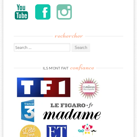
rechercher
Search
for:
confiance
ILS M’ONT FAIT