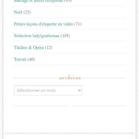
Mariage et autres réceptions
(93)
Noël
(25)
Petites leçons d'étiquette en vidéo
(71)
Séduction lady/gentleman
(105)
Théâtre & Opéra
(12)
Travail
(40)
archives
Archives