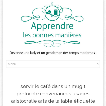
Skip
to
content
servir le café dans un mug 1
protocole convenances usages
aristocratie arts de la table étiquette