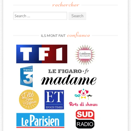
rechercher
Search
for:
confiance
ILS M’ONT FAIT