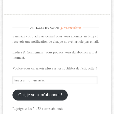
première
ARTICLES EN AVANT
Saisissez votre adresse e-mail pour vous abonner au blog et
recevoir une notification de chaque nouvel article par email.
Ladies & Gentlemans, vous pouvez vous désabonner à tout
moment.
Voulez-vous en savoir plus sur les subtilités de l'étiquette ?
J'inscris
mon
email
ici
Oui, je veux m'abonner !
Rejoignez les 2 472 autres abonnés