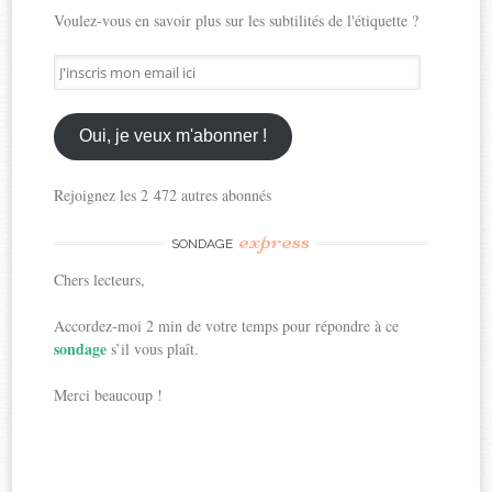
Voulez-vous en savoir plus sur les subtilités de l'étiquette ?
J'inscris
mon
email
ici
Oui, je veux m'abonner !
Rejoignez les 2 472 autres abonnés
express
SONDAGE
Chers lecteurs,
Accordez-moi 2 min de votre temps pour répondre à ce
sondage
s’il vous plaît.
Merci beaucoup !