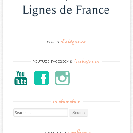
d’élégance
COURS
instagram
YOUTUBE, FACEBOOK &
rechercher
Search
for:
confiance
ILS M’ONT FAIT