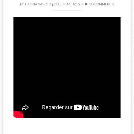
BY
HANNA GAS
//
24 DÉCEMBRE 2019
//
NO COMMENTS