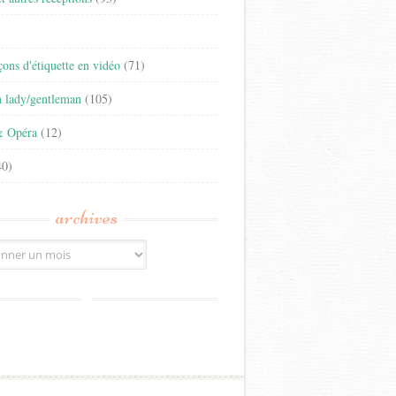
)
eçons d'étiquette en vidéo
(71)
n lady/gentleman
(105)
& Opéra
(12)
0)
archives