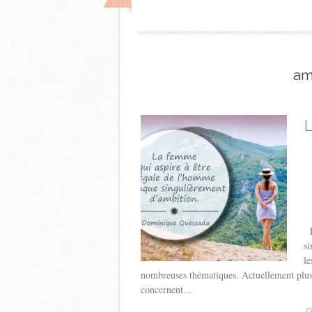
am
L
L
s
le
nombreuses thématiques. Actuellement plus d
concernent...
C