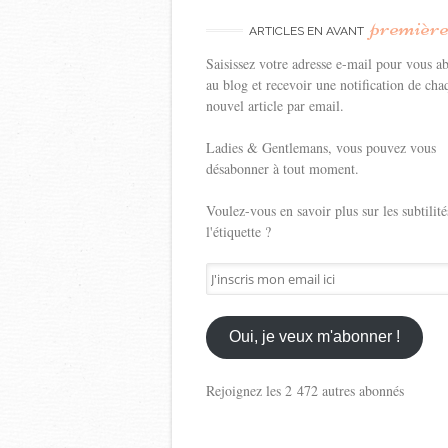
premièr
ARTICLES EN AVANT
Saisissez votre adresse e-mail pour vous a
au blog et recevoir une notification de cha
nouvel article par email.
Ladies & Gentlemans, vous pouvez vous
désabonner à tout moment.
Voulez-vous en savoir plus sur les subtilité
l'étiquette ?
J'inscris
mon
email
ici
Oui, je veux m'abonner !
Rejoignez les 2 472 autres abonnés