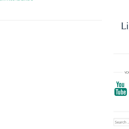
YO
Search
for: