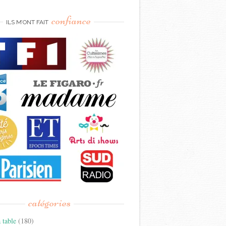
confiance
ILS M’ONT FAIT
catégories
 table
(180)