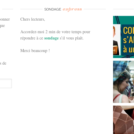
e
express
SONDAGE
bonner
Chers lecteurs,
que
Accordez-moi 2 min de votre temps pour
sondage
répondre à ce
s’il vous plaît.
Merci beaucoup !
s de