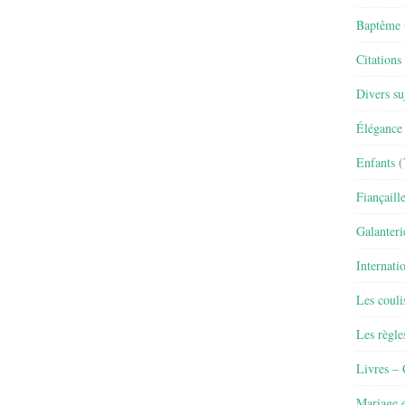
Baptême
Citations
Divers su
Élégance 
Enfants
(
Fiançaill
Galanteri
Internati
Les couli
Les règle
Livres –
Mariage e