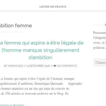
to
content
LIGNES DE FRANCE
bition femme
Passionné
l'étiquett
a femme qui aspire à être l’égale de
vivre, et 
politesse.
l’homme manque singulièrement
d’ambition
Cliquez
BY
HANNA GAS
//
9 DÉCEMBRE 2016
//
NO COMMENTS
a femme qui aspire à être l’égale de l’homme manque
ingulièrement d’ambition. Dominique Quessada Apprendre
s bonnes manières est un site qui tente de couvrir de
e 250 articles se trouvent archivés sur le blog. Ils
ONTINUE READING →