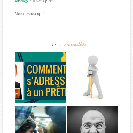
sondage
s’il vous plaît.
Merci beaucoup !
consultés
LES PLUS