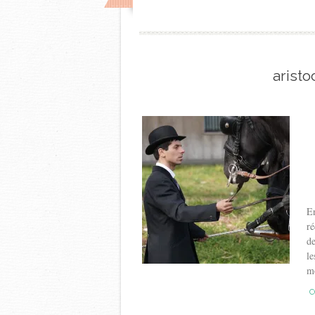
aristo
En
ré
de
le
mo
C