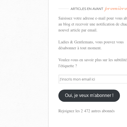
premièr
ARTICLES EN AVANT
Saisissez votre adresse e-mail pour vous a
au blog et recevoir une notification de cha
nouvel article par email.
Ladies & Gentlemans, vous pouvez vous
désabonner à tout moment.
Voulez-vous en savoir plus sur les subtilité
l'étiquette ?
J'inscris
mon
email
ici
Oui, je veux m'abonner !
Rejoignez les 2 472 autres abonnés