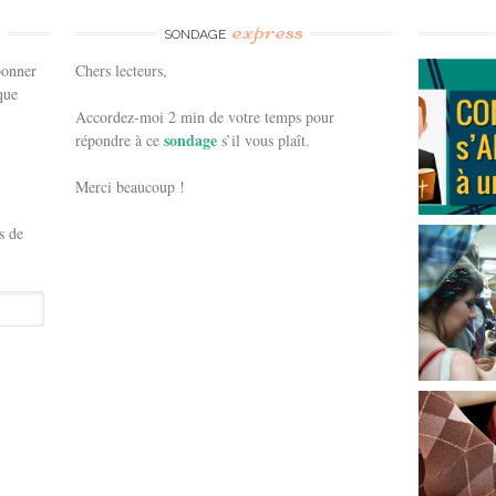
e
express
SONDAGE
bonner
Chers lecteurs,
que
Accordez-moi 2 min de votre temps pour
sondage
répondre à ce
s’il vous plaît.
Merci beaucoup !
s de