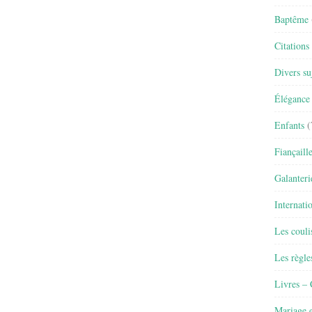
Baptême
Citations
Divers su
Élégance 
Enfants
(
Fiançaill
Galanteri
Internati
Les couli
Les règle
Livres –
Mariage e