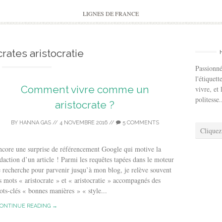
to
content
LIGNES DE FRANCE
crates aristocratie
Passionné
l'étiquett
Comment vivre comme un
vivre, et 
politesse.
aristocrate ?
BY
HANNA GAS
//
4 NOVEMBRE 2016
//
5 COMMENTS
Cliquez
core une surprise de référencement Google qui motive la
daction d’un article ! Parmi les requêtes tapées dans le moteur
 recherche pour parvenir jusqu’à mon blog, je relève souvent
s mots « aristocrate » et « aristocratie » accompagnés des
ts-clés « bonnes manières » « style...
ONTINUE READING →