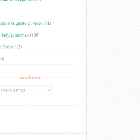
)
eçons d'étiquette en vidéo
(71)
n lady/gentleman
(105)
& Opéra
(12)
0)
archives