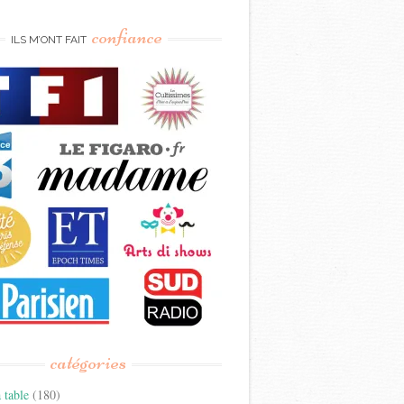
confiance
ILS M’ONT FAIT
catégories
 table
(180)