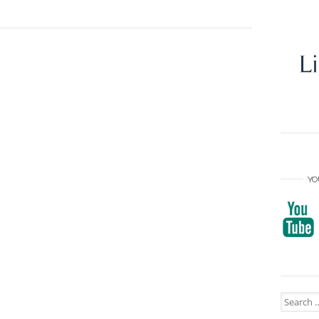
YO
Search
for: