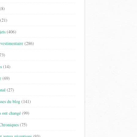
(8)
(21)
jets
(406)
vestimentaire
(286)
73)
es
(14)
e
(69)
onal
(27)
sses du blog
(141)
s ont changé
(99)
 Chroniques
(75)
t autres réceptions
(93)