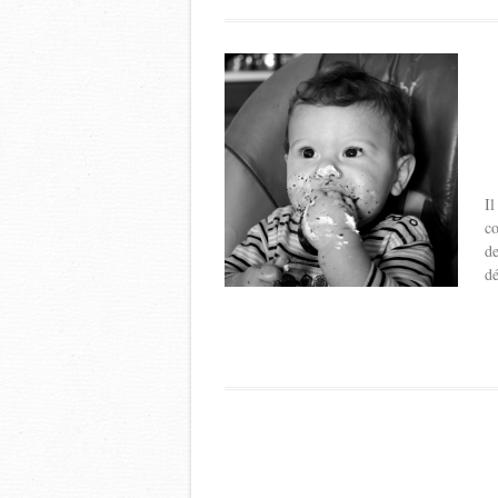
Il
co
de
dé