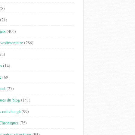
(8)
(21)
jets
(406)
vestimentaire
(286)
73)
es
(14)
e
(69)
onal
(27)
sses du blog
(141)
s ont changé
(99)
 Chroniques
(75)
t autres réceptions
(93)