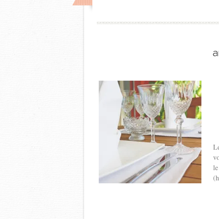
a
Le
vo
le
(h