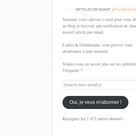
premièr
ARTICLES EN AVANT
Saisissez votre adresse e-mail pour vous a
au blog et recevoir une notification de cha
nouvel article par email.
Ladies & Gentlemans, vous pouvez vous
désabonner à tout moment.
Voulez-vous en savoir plus sur les subtilité
l'étiquette ?
J'inscris
mon
email
ici
Oui, je veux m'abonner !
Rejoignez les 2 472 autres abonnés