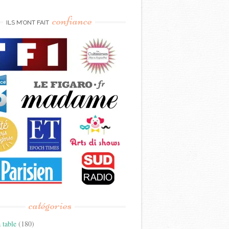
confiance
ILS M’ONT FAIT
catégories
 table
(180)