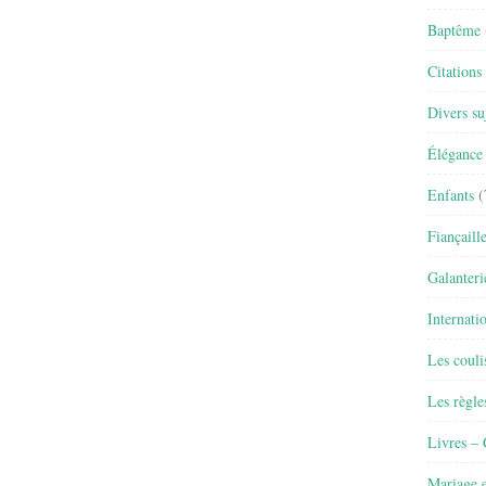
Baptême
Citations
Divers su
Élégance 
Enfants
(
Fiançaill
Galanteri
Internati
Les couli
Les règle
Livres –
Mariage e