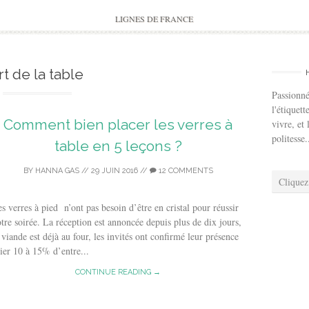
to
content
LIGNES DE FRANCE
rt de la table
Passionné
l'étiquett
Comment bien placer les verres à
vivre, et 
politesse.
table en 5 leçons ?
BY
HANNA GAS
//
29 JUIN 2016
//
12 COMMENTS
Cliquez
s verres à pied n’ont pas besoin d’être en cristal pour réussir
tre soirée. La réception est annoncée depuis plus de dix jours,
 viande est déjà au four, les invités ont confirmé leur présence
ier 10 à 15% d’entre...
CONTINUE READING →