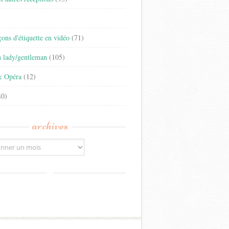
)
eçons d'étiquette en vidéo
(71)
n lady/gentleman
(105)
& Opéra
(12)
0)
archives