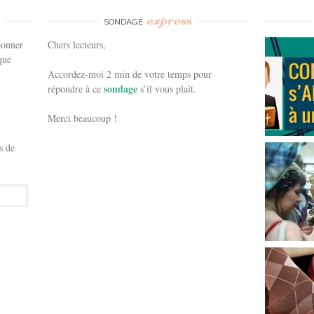
e
express
SONDAGE
bonner
Chers lecteurs,
que
Accordez-moi 2 min de votre temps pour
sondage
répondre à ce
s’il vous plaît.
Merci beaucoup !
s de