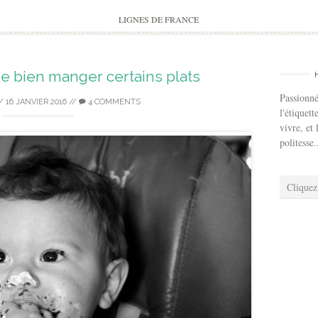
to
content
LIGNES DE FRANCE
 de bien manger certains plats
Passionné
/
16 JANVIER 2016
//
4 COMMENTS
l'étiquett
vivre, et 
politesse.
Cliquez