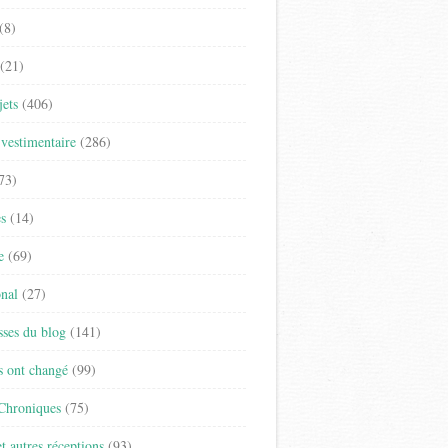
(8)
(21)
jets
(406)
vestimentaire
(286)
73)
es
(14)
e
(69)
onal
(27)
sses du blog
(141)
s ont changé
(99)
 Chroniques
(75)
t autres réceptions
(93)