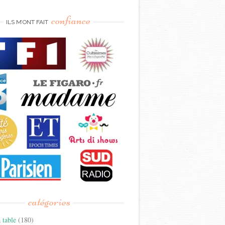
confiance
ILS M’ONT FAIT
catégories
 table
(180)