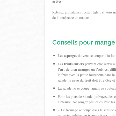
arêtes
.
Retenez globalement cette règle : si vous n
de la maîtresse de maison.
Conseils pour manger 
asperges
Les
doivent se couper à la four
fruits entiers
Les
peuvent être servis a
l’art de bien manger un fruit est diffi
le fruit avec la petite fourchette dans 
salade, la peau du fruit doit être ôtée et
La salade ne se coupe jamais au couteau, 
Pour les plats de viande, prévoyez des c
à mesure. Ne rongez pas les os avec les 
« Le fromage se coupe dans le sens de sa
est rectangulaire, en triangle à partir du