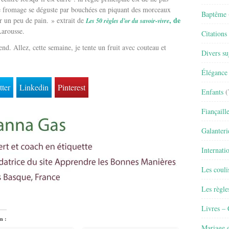
Le fromage se déguste par bouchées en piquant des morceaux
Baptême
, de
r un peu de pain. » extrait de
Les 50 règles d’or du savoir-vivre
Larousse.
Citations
end. Allez, cette semaine, je tente un fruit avec couteau et
Divers su
Élégance 
tter
Linkedin
Pinterest
Enfants
(
Fiançaill
Galanteri
Internati
Les couli
Les règle
Livres –
n :
Mariage e