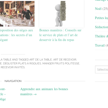
Noël
(25
Petites l
Séductio
isposition des sièges aux
Bonnes manières : Conseils sur
ations : les secrets d’un
le service de plats et l’art de
Théâtre 
légant
desservir à la fin du repas
Travail
(4
LA TABLE
AND TAGGED
ART DE LA TABLE
,
ART DE RECEVOIR
,
E
,
DÉGUSTER PLATS À RISQUES
,
MANGER FRUITS POLITESSE
,
Archives
RECEVOIR INVITÉS
.
NAVIGATION
ont-
Apprendre aux animaux les bonnes
cle –
manières
→
blige