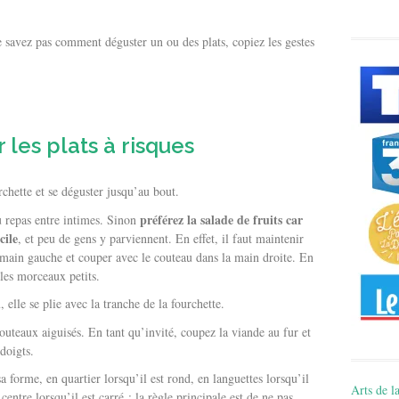
e savez pas comment déguster un ou des plats, copiez les gestes
les plats à risques
chette et se déguster jusqu’au bout.
préférez la salade de fruits car
u repas entre intimes. Sinon
cile
, et peu de gens y parviennent. En effet, il faut maintenir
la main gauche et couper avec le couteau dans la main droite. En
 les morceaux petits.
elle se plie avec la tranche de la fourchette.
outeaux aiguisés. En tant qu’invité, coupez la viande au fur et
doigts.
 forme, en quartier lorsqu’il est rond, en languettes lorsqu’il
Arts de la
 centre lorsqu’il est carré : la règle principale est de ne pas