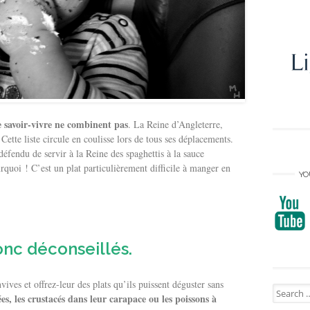
 le savoir-vivre ne combinent pas
. La Reine d’Angleterre,
 Cette liste circule en coulisse lors de tous ses déplacements.
défendu de servir à la Reine des spaghettis à la sauce
uoi ! C’est un plat particulièrement difficile à manger en
YO
onc déconseillés.
ives et offrez-leur des plats qu’ils puissent déguster sans
Search
es, les crustacés dans leur carapace ou les poissons à
for: