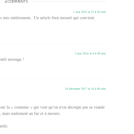
4 COMMENTS
1 mai 2016 at 21 h 26 min
s suis entièrement.. Un article bien mesuré qui convient
2 mai 2016 at 8 h 08 min
ntil message !
18 décembre 2017 at 16 h 08 min
s sur la « coutume » qui veut qu’on n’on découpe pas sa viande
, mais seulement au fur et à mesure.
tile.