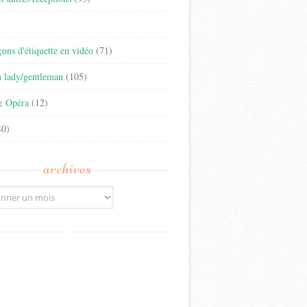
)
eçons d'étiquette en vidéo
(71)
n lady/gentleman
(105)
& Opéra
(12)
0)
archives