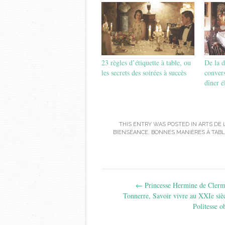
23 règles d’étiquette à table, ou
De la d
les secrets des soirées à succès
convers
dîner é
THIS ENTRY WAS POSTED IN
ARTS DE 
BIENSÉANCE
,
BONNES MANIÈRES À TABL
Post
←
Princesse Hermine de Clerm
navigation
Tonnerre, Savoir vivre au XXIe siè
Politesse o