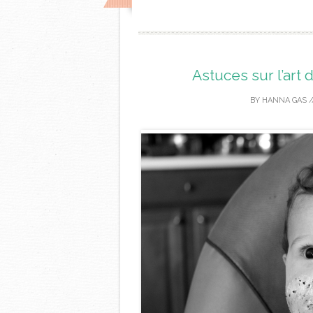
Astuces sur l’art
BY
HANNA GAS
/