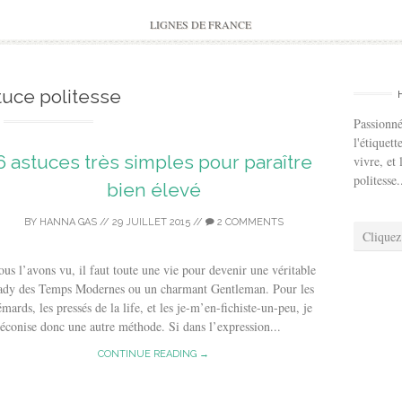
to
content
LIGNES DE FRANCE
tuce politesse
Passionné
l'étiquett
6 astuces très simples pour paraître
vivre, et 
politesse.
bien élevé
BY
HANNA GAS
//
29 JUILLET 2015
//
2 COMMENTS
Cliquez
us l’avons vu, il faut toute une vie pour devenir une véritable
ady des Temps Modernes ou un charmant Gentleman. Pour les
émards, les pressés de la life, et les je-m’en-fichiste-un-peu, je
éconise donc une autre méthode. Si dans l’expression...
CONTINUE READING →