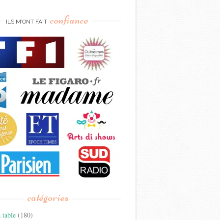
confiance
ILS M’ONT FAIT
catégories
 table
(180)