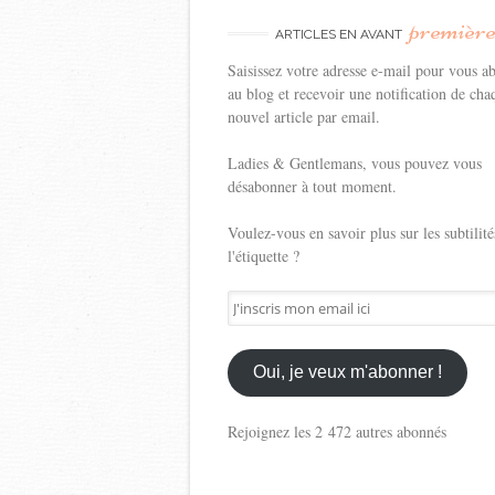
premièr
ARTICLES EN AVANT
Saisissez votre adresse e-mail pour vous a
au blog et recevoir une notification de cha
nouvel article par email.
Ladies & Gentlemans, vous pouvez vous
désabonner à tout moment.
Voulez-vous en savoir plus sur les subtilité
l'étiquette ?
J'inscris
mon
email
ici
Oui, je veux m'abonner !
Rejoignez les 2 472 autres abonnés