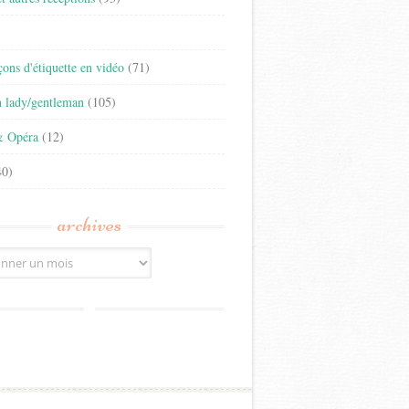
)
eçons d'étiquette en vidéo
(71)
n lady/gentleman
(105)
& Opéra
(12)
0)
archives