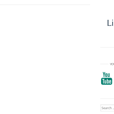
YO
Search
for: