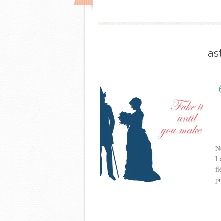
as
No
L
fl
pr