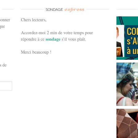
e
express
SONDAGE
bonner
Chers lecteurs,
que
Accordez-moi 2 min de votre temps pour
sondage
répondre à ce
s’il vous plaît.
Merci beaucoup !
s de