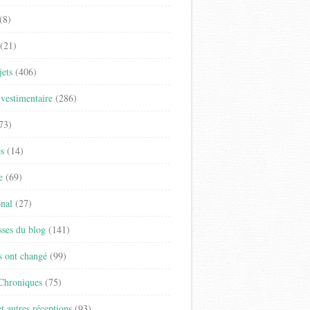
(8)
(21)
jets
(406)
vestimentaire
(286)
73)
es
(14)
e
(69)
onal
(27)
sses du blog
(141)
s ont changé
(99)
 Chroniques
(75)
t autres réceptions
(93)