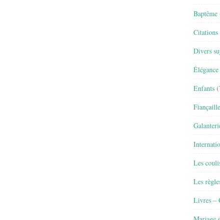
Baptême
Citations
Divers su
Élégance 
Enfants
(
Fiançaill
Galanteri
Internati
Les couli
Les règle
Livres –
Mariage e