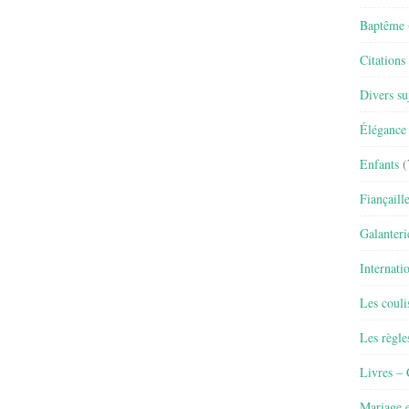
Baptême
Citations
Divers su
Élégance 
Enfants
(
Fiançaill
Galanteri
Internati
Les couli
Les règle
Livres –
Mariage e