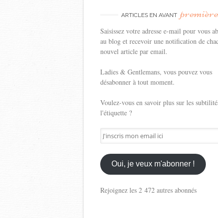
premièr
ARTICLES EN AVANT
Saisissez votre adresse e-mail pour vous a
au blog et recevoir une notification de cha
nouvel article par email.
Ladies & Gentlemans, vous pouvez vous
désabonner à tout moment.
Voulez-vous en savoir plus sur les subtilité
l'étiquette ?
J'inscris
mon
email
ici
Oui, je veux m'abonner !
Rejoignez les 2 472 autres abonnés