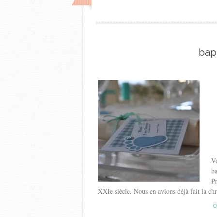
bap
Vo
ba
Pr
XXIe siècle. Nous en avions déjà fait la chro
C