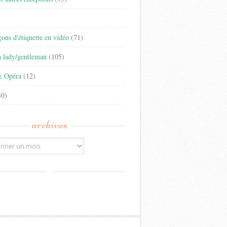
)
eçons d'étiquette en vidéo
(71)
n lady/gentleman
(105)
& Opéra
(12)
0)
archives