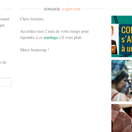
e
express
SONDAGE
bonner
Chers lecteurs,
que
Accordez-moi 2 min de votre temps pour
sondage
répondre à ce
s’il vous plaît.
Merci beaucoup !
s de