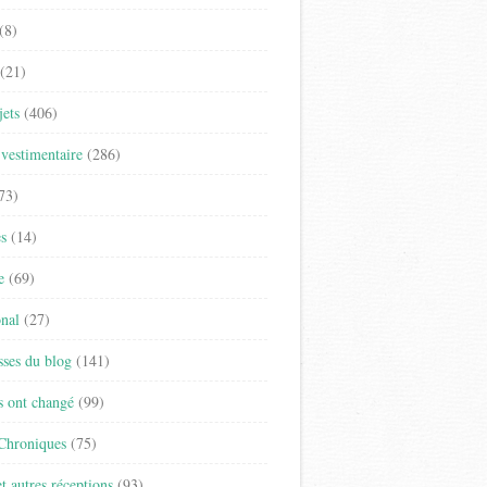
(8)
(21)
jets
(406)
vestimentaire
(286)
73)
es
(14)
e
(69)
onal
(27)
sses du blog
(141)
s ont changé
(99)
 Chroniques
(75)
t autres réceptions
(93)