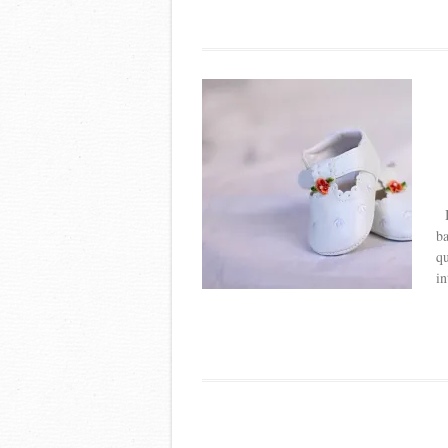
Ba
ba
qu
in