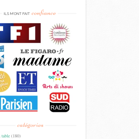
confiance
ILS M’ONT FAIT
catégories
 table
(180)