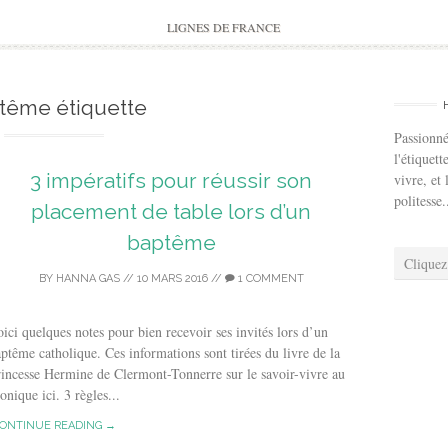
to
content
LIGNES DE FRANCE
tême étiquette
Passionné
l'étiquett
3 impératifs pour réussir son
vivre, et 
politesse.
placement de table lors d’un
baptême
Cliquez
BY
HANNA GAS
//
10 MARS 2016
//
1 COMMENT
ici quelques notes pour bien recevoir ses invités lors d’un
ptême catholique. Ces informations sont tirées du livre de la
incesse Hermine de Clermont-Tonnerre sur le savoir-vivre au
nique ici. 3 règles...
ONTINUE READING →