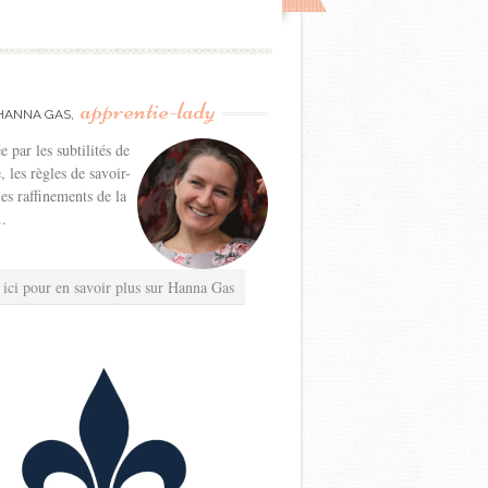
apprentie-lady
HANNA GAS,
e par les subtilités de
e, les règles de savoir-
les raffinements de la
..
 ici pour en savoir plus sur Hanna Gas