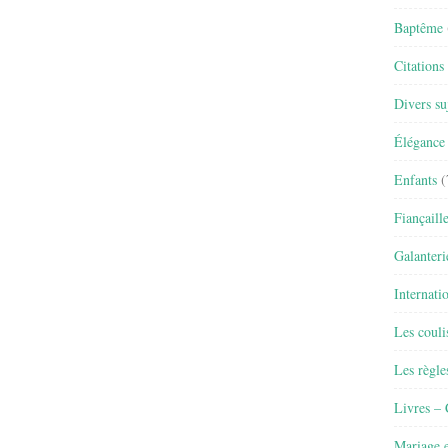
Baptême
Citations
Divers su
Élégance 
Enfants
(
Fiançaill
Galanteri
Internati
Les couli
Les règle
Livres –
Mariage e