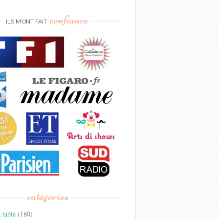
confiance
ILS M’ONT FAIT
catégories
 table
(180)