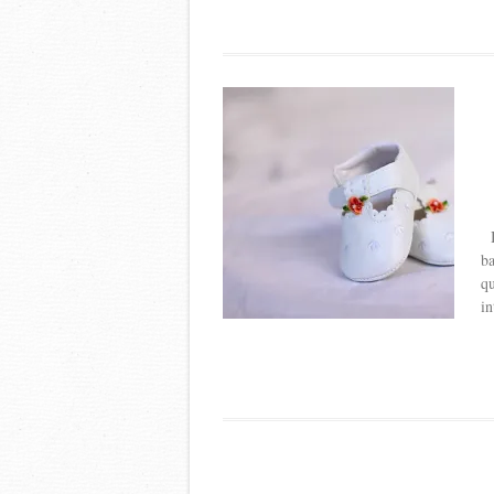
Ba
ba
qu
in