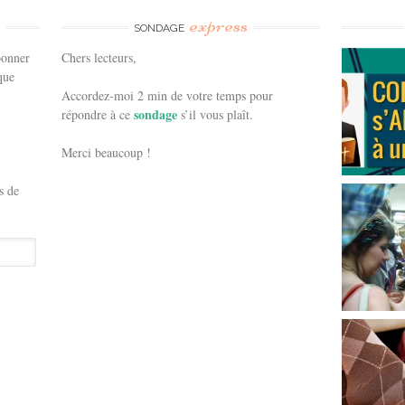
e
express
SONDAGE
bonner
Chers lecteurs,
que
Accordez-moi 2 min de votre temps pour
sondage
répondre à ce
s’il vous plaît.
Merci beaucoup !
s de