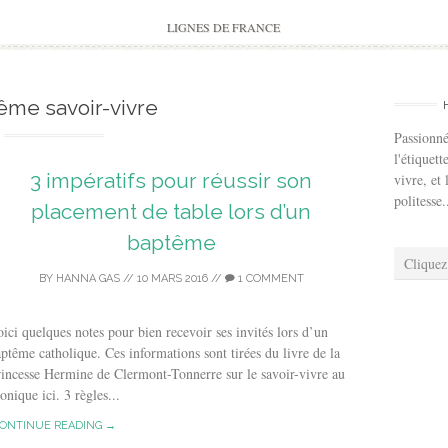
to
content
LIGNES DE FRANCE
ême savoir-vivre
Passionné
l'étiquett
3 impératifs pour réussir son
vivre, et 
politesse.
placement de table lors d’un
baptême
Cliquez
BY
HANNA GAS
//
10 MARS 2016
//
1 COMMENT
ici quelques notes pour bien recevoir ses invités lors d’un
ptême catholique. Ces informations sont tirées du livre de la
incesse Hermine de Clermont-Tonnerre sur le savoir-vivre au
nique ici. 3 règles...
ONTINUE READING →