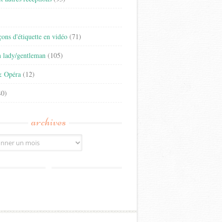
)
eçons d'étiquette en vidéo
(71)
n lady/gentleman
(105)
& Opéra
(12)
0)
archives