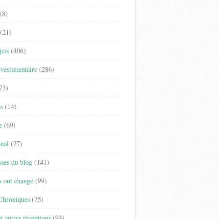
(8)
(21)
jets
(406)
vestimentaire
(286)
73)
es
(14)
e
(69)
onal
(27)
sses du blog
(141)
s ont changé
(99)
 Chroniques
(75)
t autres réceptions
(93)