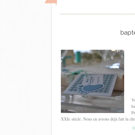
bapt
Vo
ba
Pr
XXIe siècle. Nous en avions déjà fait la chro
C