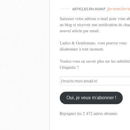
premièr
ARTICLES EN AVANT
Saisissez votre adresse e-mail pour vous a
au blog et recevoir une notification de cha
nouvel article par email.
Ladies & Gentlemans, vous pouvez vous
désabonner à tout moment.
Voulez-vous en savoir plus sur les subtilité
l'étiquette ?
J'inscris
mon
email
ici
Oui, je veux m'abonner !
Rejoignez les 2 472 autres abonnés