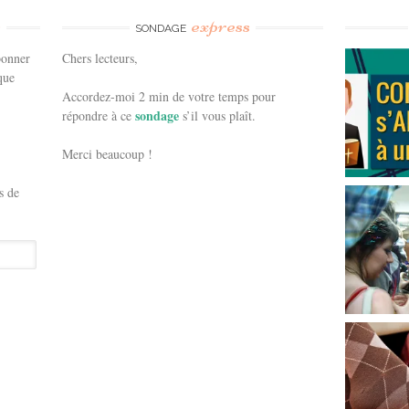
e
express
SONDAGE
bonner
Chers lecteurs,
que
Accordez-moi 2 min de votre temps pour
sondage
répondre à ce
s’il vous plaît.
Merci beaucoup !
s de