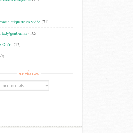
)
eçons d'étiquette en vidéo
(71)
n lady/gentleman
(105)
& Opéra
(12)
0)
archives