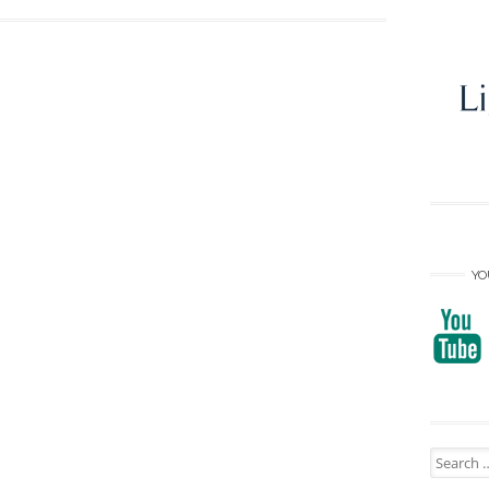
YO
Search
for: