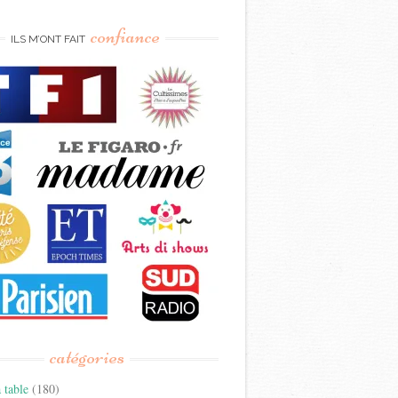
confiance
ILS M’ONT FAIT
catégories
 table
(180)