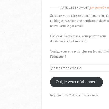
premièr
ARTICLES EN AVANT
Saisissez votre adresse e-mail pour vous a
au blog et recevoir une notification de cha
nouvel article par email.
Ladies & Gentlemans, vous pouvez vous
désabonner à tout moment.
Voulez-vous en savoir plus sur les subtilité
l'étiquette ?
J'inscris
mon
email
ici
Oui, je veux m'abonner !
Rejoignez les 2 472 autres abonnés