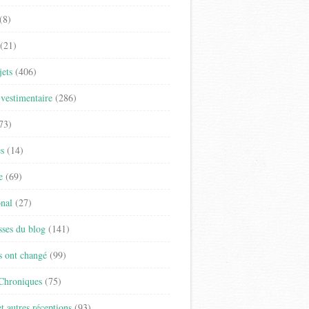
(8)
(21)
jets
(406)
vestimentaire
(286)
73)
es
(14)
e
(69)
onal
(27)
sses du blog
(141)
s ont changé
(99)
 Chroniques
(75)
t autres réceptions
(93)