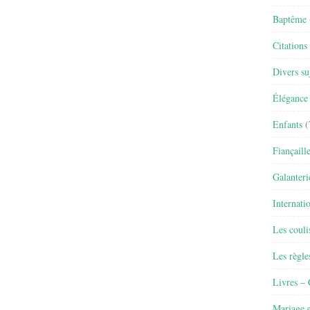
Baptême
Citations
Divers su
Élégance 
Enfants
(
Fiançaill
Galanteri
Internati
Les couli
Les règle
Livres –
Mariage e