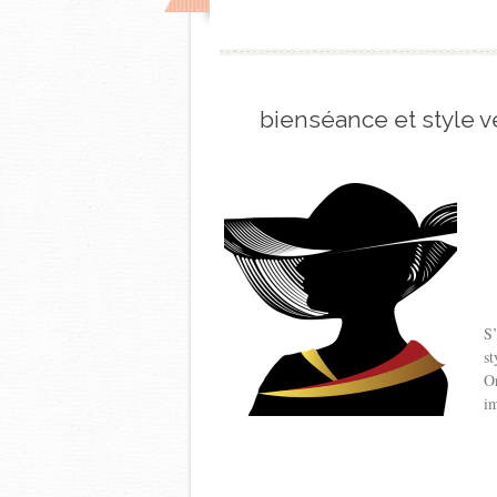
bienséance et style 
S’
st
Or
im