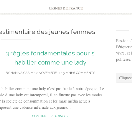
to
content
LIGNES DE FRANCE
vestimentaire des jeunes femmes
Passionné
l'étiquett
3 règles fondamentales pour s’
vivre, et 
politesse.
habiller comme une lady
BY
HANNA GAS
//
12 NOVEMBRE 2015
//
6 COMMENTS
Cliquez
 habiller comment une lady n’est pas facile à notre époque. Le
yle d’une lady est intemporel, il ne fluctue pas avec les modes.
 la société de consommation et les mass média actuels
posent une cadence infernale aux jeunes...
CONTINUE READING →