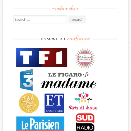
rechercher
Search
for:
confiance
ILS M’ONT FAIT