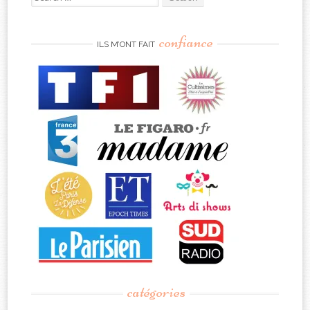
for:
confiance
ILS M’ONT FAIT
catégories