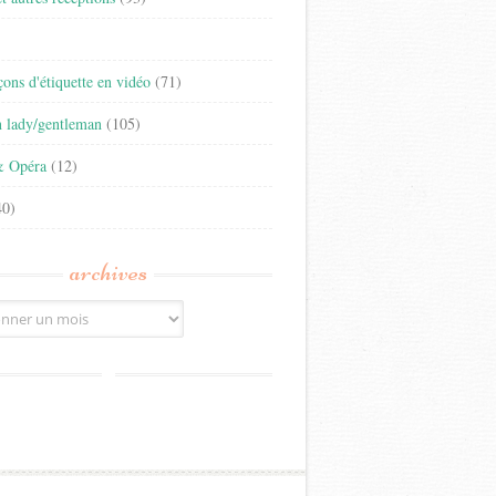
)
eçons d'étiquette en vidéo
(71)
n lady/gentleman
(105)
& Opéra
(12)
0)
archives