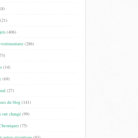
(8)
(21)
jets
(406)
vestimentaire
(286)
73)
es
(14)
e
(69)
onal
(27)
sses du blog
(141)
s ont changé
(99)
 Chroniques
(75)
t autres réceptions
(93)