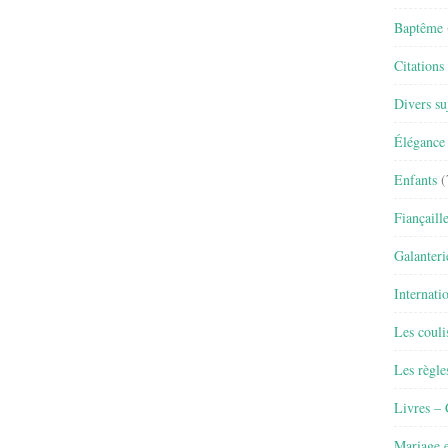
Baptême
Citations
Divers su
Élégance 
Enfants
(
Fiançaill
Galanteri
Internati
Les couli
Les règle
Livres –
Mariage e