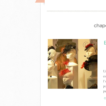
chap
E
Un
es
l’
po
pa
C