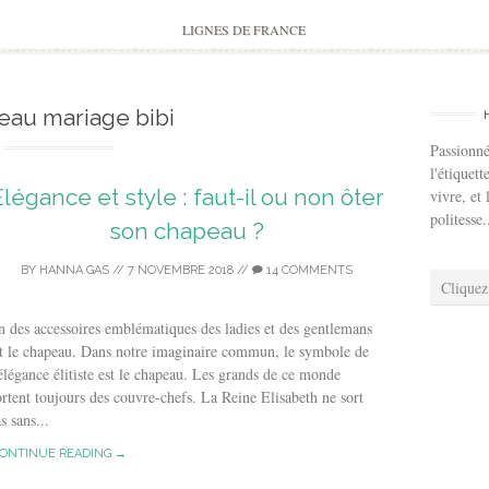
to
content
LIGNES DE FRANCE
eau mariage bibi
Passionné
l'étiquett
légance et style : faut-il ou non ôter
vivre, et 
politesse.
son chapeau ?
BY
HANNA GAS
//
7 NOVEMBRE 2018
//
14 COMMENTS
Cliquez
 des accessoires emblématiques des ladies et des gentlemans
t le chapeau. Dans notre imaginaire commun, le symbole de
élégance élitiste est le chapeau. Les grands de ce monde
rtent toujours des couvre-chefs. La Reine Elisabeth ne sort
s sans...
ONTINUE READING →