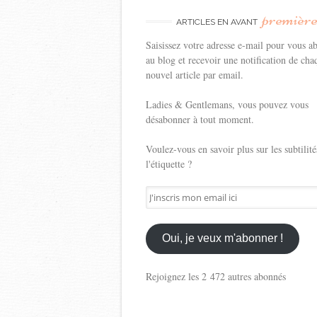
premièr
ARTICLES EN AVANT
Saisissez votre adresse e-mail pour vous a
au blog et recevoir une notification de cha
nouvel article par email.
Ladies & Gentlemans, vous pouvez vous
désabonner à tout moment.
Voulez-vous en savoir plus sur les subtilité
l'étiquette ?
J'inscris
mon
email
ici
Oui, je veux m'abonner !
Rejoignez les 2 472 autres abonnés