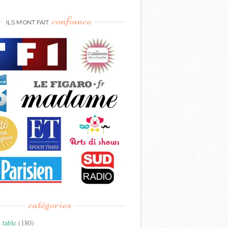
confiance
ILS M’ONT FAIT
catégories
 table
(180)