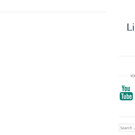
YO
Search
for: