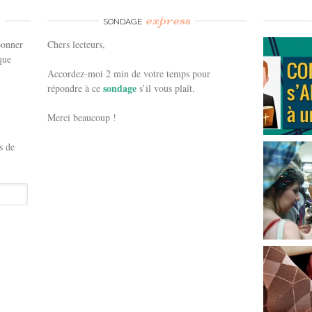
e
express
SONDAGE
bonner
Chers lecteurs,
que
Accordez-moi 2 min de votre temps pour
sondage
répondre à ce
s’il vous plaît.
Merci beaucoup !
s de