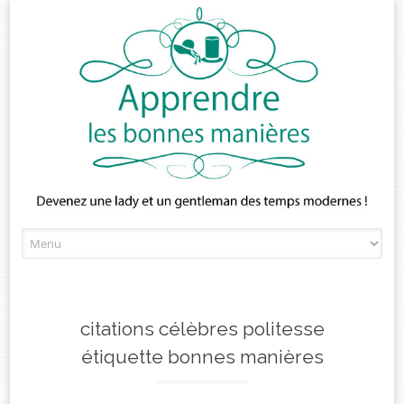
Skip
to
content
citations célèbres politesse
étiquette bonnes manières