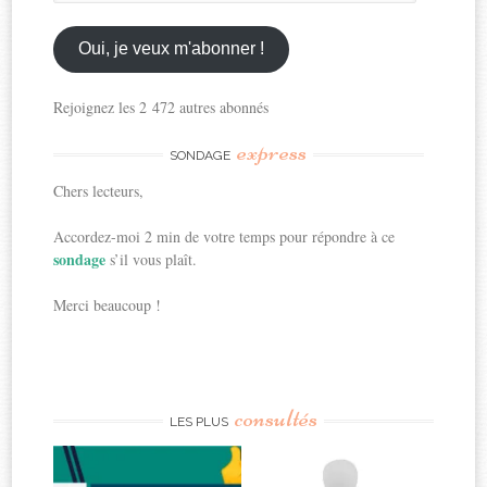
mon
email
ici
Oui, je veux m'abonner !
Rejoignez les 2 472 autres abonnés
express
SONDAGE
Chers lecteurs,
Accordez-moi 2 min de votre temps pour répondre à ce
sondage
s’il vous plaît.
Merci beaucoup !
consultés
LES PLUS