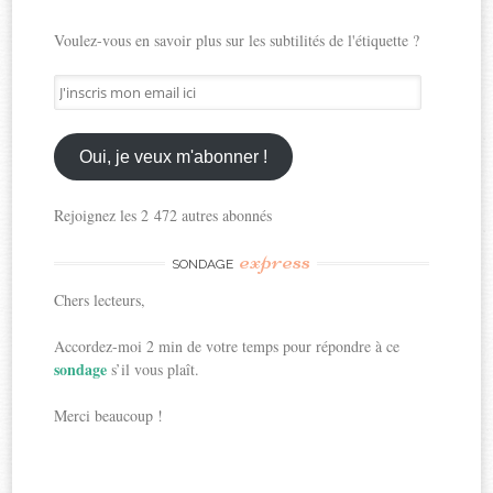
Voulez-vous en savoir plus sur les subtilités de l'étiquette ?
J'inscris
mon
email
ici
Oui, je veux m'abonner !
Rejoignez les 2 472 autres abonnés
express
SONDAGE
Chers lecteurs,
Accordez-moi 2 min de votre temps pour répondre à ce
sondage
s’il vous plaît.
Merci beaucoup !