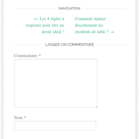
Post
NAVIGATION
←
Les 4 règles à
Comment réparer
navigation
respecter pour être un
discrètement les
invité idéal !
incidents de table ?
→
LAISSER UN COMMENTAIRE
Commentaire
*
Nom
*