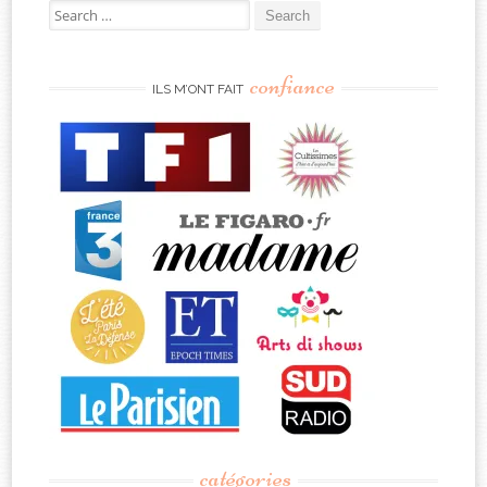
Search
for:
confiance
ILS M’ONT FAIT
catégories