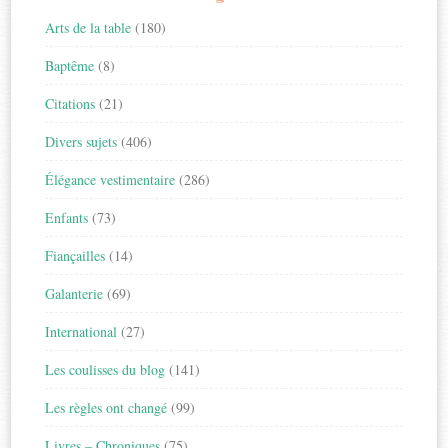
Arts de la table
(180)
Baptême
(8)
Citations
(21)
Divers sujets
(406)
Élégance vestimentaire
(286)
Enfants
(73)
Fiançailles
(14)
Galanterie
(69)
International
(27)
Les coulisses du blog
(141)
Les règles ont changé
(99)
Livres – Chroniques
(75)